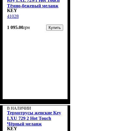
Key LXL 729/1 Hot Touch
Тёмно-бежевый меланж
KEY
41028
1 095
.
00
грн
Купить
В НАЛИЧИИ
Термотрусы женские Key
LXU 729 2 Hot Touch
Чёрный меланж
KEY