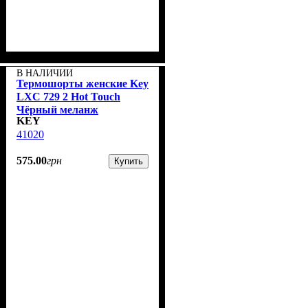
В НАЛИЧИИ
Термошорты женские Key
LXС 729 2 Hot Touch
Чёрный меланж
KEY
41020
575
.
00
грн
Купить