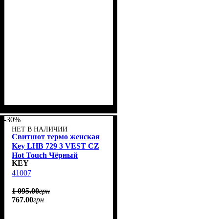
-30%
НЕТ В НАЛИЧИИ
Свитшот термо женская
Key LHB 729 3 VEST CZ
Hot Touch Чёрный
KEY
меланж
41007
1 095
.
00
грн
767
.
00
грн