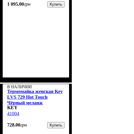
1 095
.
00
грн
Купить
В НАЛИЧИИ
Термомайка женская Key
LVS 729 Hot Touch
Чёрный меланж
KEY
41004
728
.
00
грн
Купить