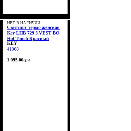
НЕТ В НАЛИЧИИ
Свитшот термо женская
Key LHB 729 3 VEST BO
Hot Touch Красный
KEY
меланж
41008
1 095
.
00
грн