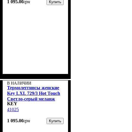
1 095
.
00
грн
Купить
В НАЛИЧИИ
Термолеггинсы женские
Key LXL 729/3 Hot Touch
Cветло-серый меланж
KEY
41025
1 095
.
00
грн
Купить