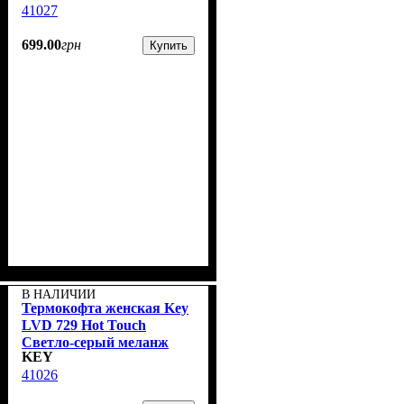
41027
699
.
00
грн
Купить
В НАЛИЧИИ
Термокофта женская Key
LVD 729 Hot Touch
Cветло-серый меланж
KEY
41026