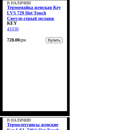
В НАЛИЧИИ
Термомайка женская Key
LVS 729 Hot Touch
Светло-серый меланж
KEY
41030
728
.
00
грн
Купить
В НАЛИЧИИ
Термолеггинсы женские