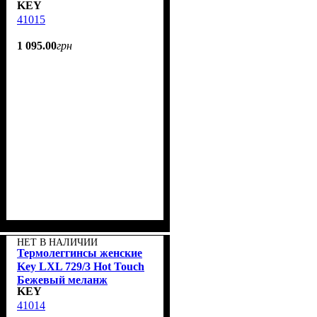
KEY
41015
1 095
.
00
грн
НЕТ В НАЛИЧИИ
Термолеггинсы женские
Key LXL 729/3 Hot Touch
Бежевый меланж
KEY
41014