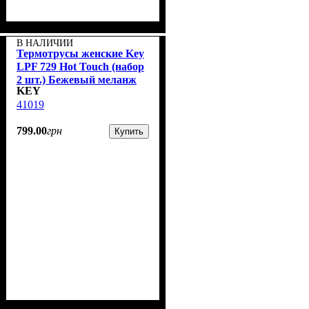
В НАЛИЧИИ
Термотрусы женские Key
LPF 729 Hot Touch (набор
2 шт.) Бежевый меланж
KEY
41019
799
.
00
грн
Купить