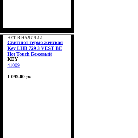
НЕТ В НАЛИЧИИ
Свитшот термо женская
Key LHB 729 3 VEST BE
Hot Touch Бежевый
KEY
меланж
41009
1 095
.
00
грн