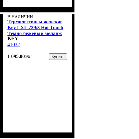
В НАЛИЧИИ
Термолеггинсы женские
Key LXL 729/3 Hot Touch
Тёмно-бежевый меланж
KEY
41032
1 095
.
00
грн
Купить