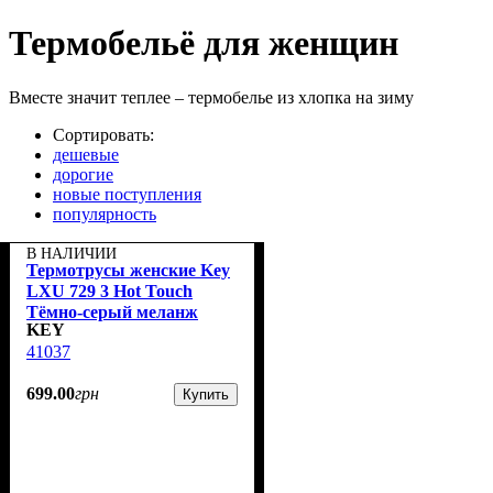
Термобельё для женщин
Вместе значит теплее – термобелье из хлопка на зиму
Сортировать:
дешевые
дорогие
новые поступления
популярность
В НАЛИЧИИ
Термотрусы женские Key
LXU 729 3 Hot Touch
Тёмно-серый меланж
KEY
41037
699
.
00
грн
Купить