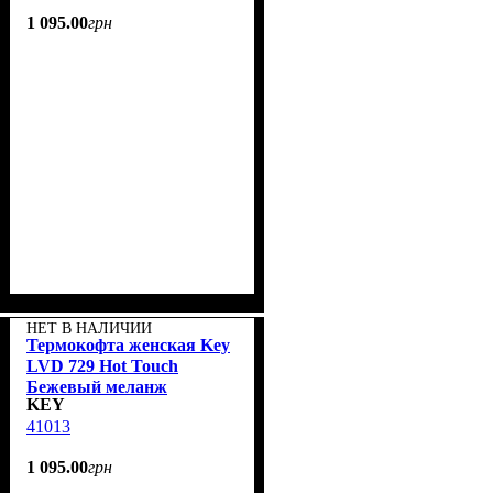
1 095
.
00
грн
НЕТ В НАЛИЧИИ
Термокофта женская Key
LVD 729 Hot Touch
Бежевый меланж
KEY
41013
1 095
.
00
грн