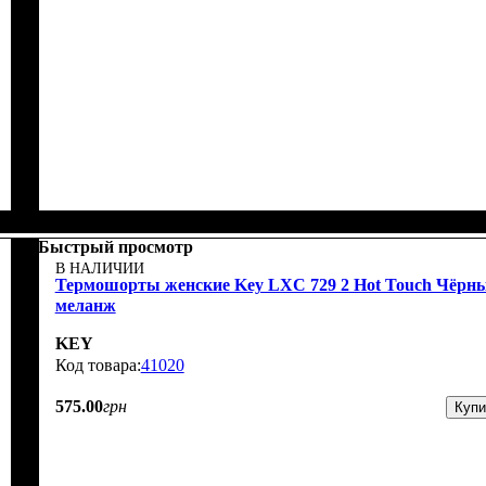
Быстрый просмотр
В НАЛИЧИИ
Термошорты женские Key LXС 729 2 Hot Touch Чёрн
меланж
KEY
41020
575
.
00
грн
Купи