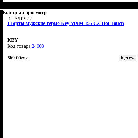
Быстрый просмотр
В НАЛИЧИИ
Шорты мужские термо Key MXM 155 CZ Hot Touch
KEY
24003
569
.
00
грн
Купить