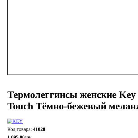
Термолеггинсы женские Key 
Touch Тёмно-бежевый мелан
41028
1 095
.
00
грн