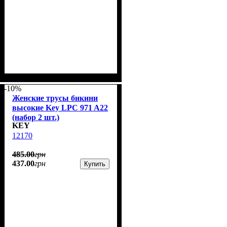
-10%
Женские трусы бикини
высокие Key LPC 971 A22
(набор 2 шт.)
KEY
12170
485
.
00
грн
437
.
00
грн
Купить