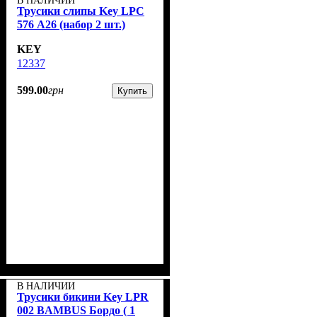
В НАЛИЧИИ
Трусики слипы Key LPC
576 А26 (набор 2 шт.)
KEY
12337
599
.
00
грн
Купить
В НАЛИЧИИ
Трусики бикини Key LPR
002 BAMBUS Бордо ( 1