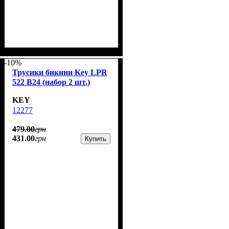
-10%
Трусики бикини Key LPR
522 В24 (набор 2 шт.)
KEY
12277
479
.
00
грн
431
.
00
грн
Купить