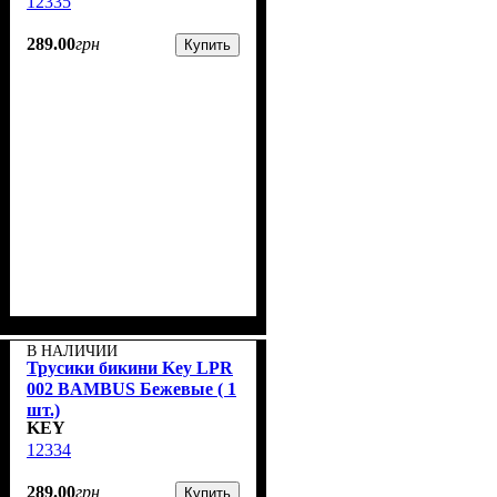
12335
289
.
00
грн
Купить
В НАЛИЧИИ
Трусики бикини Key LPR
002 BAMBUS Бежевые ( 1
шт.)
KEY
12334
289
.
00
грн
Купить