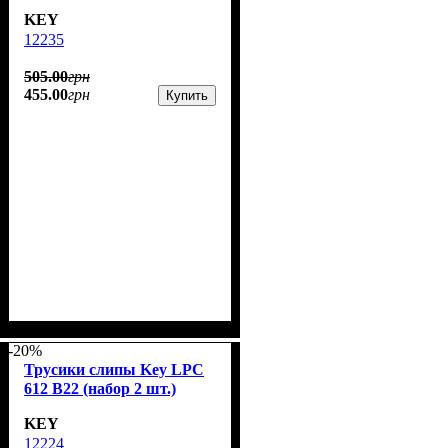
KEY
12235
505
.
00
грн
455
.
00
грн
Купить
-20%
Трусики слипы Key LPC
612 B22 (набор 2 шт.)
KEY
12224