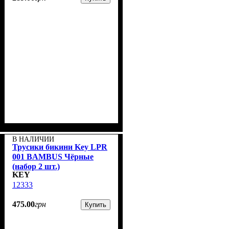
В НАЛИЧИИ
Трусики бикини Key LPR
001 BAMBUS Чёрные
(набор 2 шт.)
KEY
12333
475
.
00
грн
Купить