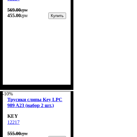
569
.
00
грн
455
.
00
грн
Купить
-10%
Трусики слипы Key LPC
989 A23 (набор 2 шт.)
KEY
12217
555
.
00
грн