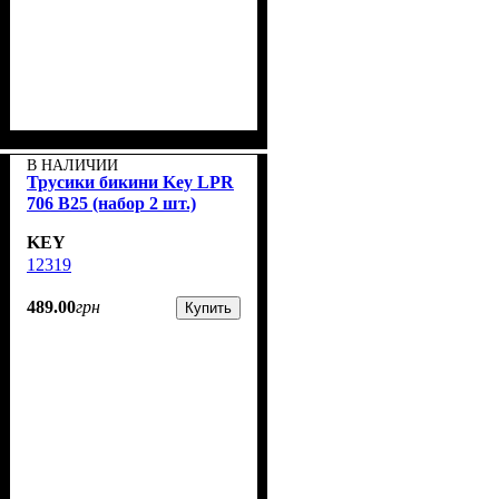
В НАЛИЧИИ
Трусики бикини Key LPR
706 B25 (набор 2 шт.)
KEY
12319
489
.
00
грн
Купить