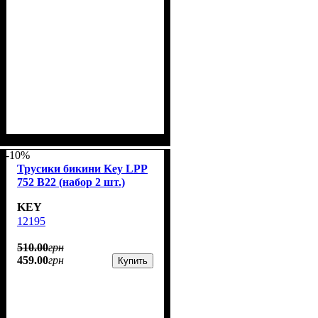
-10%
Трусики бикини Key LPP
752 B22 (набор 2 шт.)
KEY
12195
510
.
00
грн
459
.
00
грн
Купить