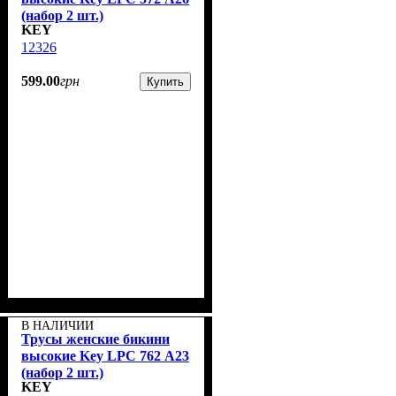
(набор 2 шт.)
KEY
12326
599
.
00
грн
Купить
В НАЛИЧИИ
Трусы женские бикини
высокие Key LPC 762 А23
(набор 2 шт.)
KEY