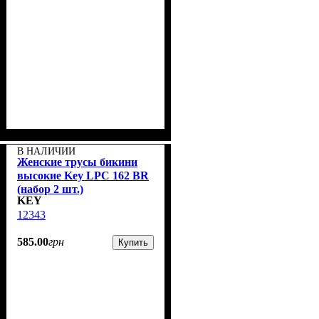
В НАЛИЧИИ
Женские трусы бикини
высокие Key LPC 162 BR
(набор 2 шт.)
KEY
12343
585
.
00
грн
Купить