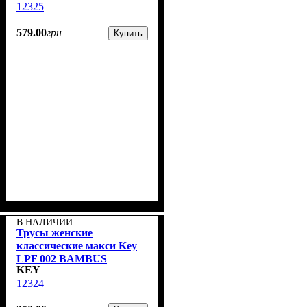
12325
579
.
00
грн
Купить
В НАЛИЧИИ
Трусы женские
классические макси Key
LPF 002 BAMBUS
KEY
Чёрные ( 1 шт.)
12324