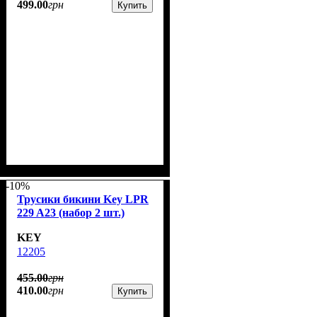
499
.
00
грн
Купить
-10%
Трусики бикини Key LPR
229 A23 (набор 2 шт.)
KEY
12205
455
.
00
грн
410
.
00
грн
Купить