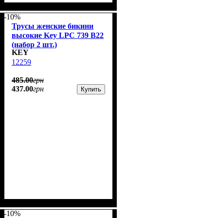
-10%
Трусы женские бикини
высокие Key LPC 739 B22
(набор 2 шт.)
KEY
12259
485
.
00
грн
437
.
00
грн
Купить
-10%