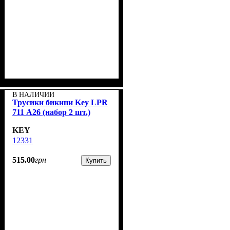
В НАЛИЧИИ
Трусики бикини Key LPR
711 А26 (набор 2 шт.)
KEY
12331
515
.
00
грн
Купить