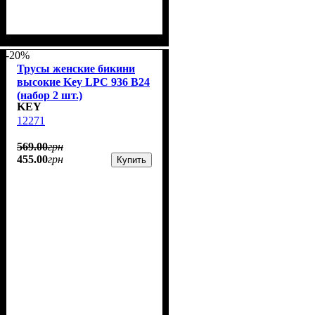
-20%
Трусы женские бикини
высокие Key LPC 936 B24
(набор 2 шт.)
KEY
12271
569
.
00
грн
455
.
00
грн
Купить