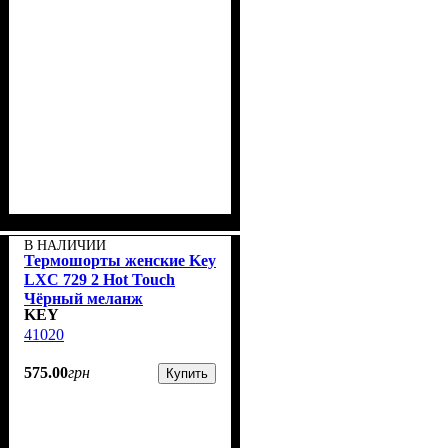
В НАЛИЧИИ
Термошорты женские Key
LXС 729 2 Hot Touch
Чёрный меланж
KEY
41020
575
.
00
грн
Купить