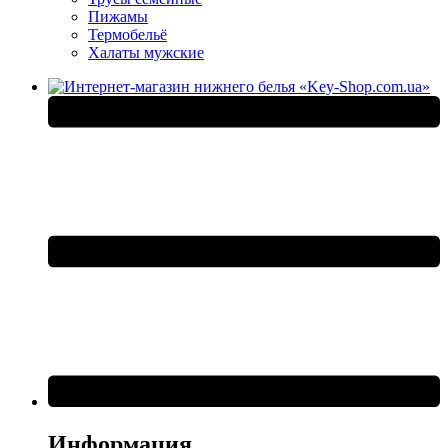
Пижамы
Термобельё
Халаты мужские
Информация