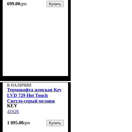
699
.
00
грн
Купить
В НАЛИЧИИ
Термокофта женская Key
LVD 729 Hot Touch
Cветло-серый меланж
KEY
41026
1 095
.
00
грн
Купить