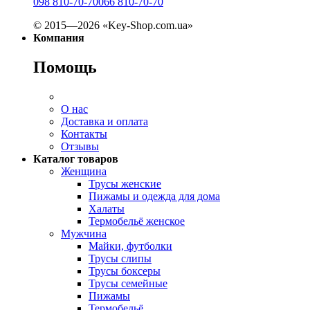
098 810-70-70
066 810-70-70
© 2015—2026 «Key-Shop.com.ua»
Компания
Помощь
О нас
Доставка и оплата
Контакты
Отзывы
Каталог товаров
Женщина
Трусы женские
Пижамы и одежда для дома
Халаты
Термобельё женское
Мужчина
Майки, футболки
Трусы слипы
Трусы боксеры
Трусы семейные
Пижамы
Термобельё