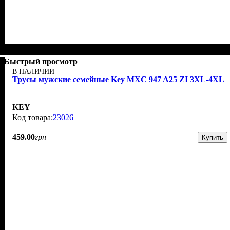
Быстрый просмотр
В НАЛИЧИИ
Трусы мужские семейные Key MXC 947 A25 ZI 3XL-4XL
KEY
23026
459
.
00
грн
Купить