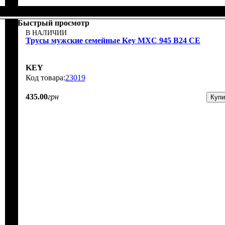
Быстрый просмотр
В НАЛИЧИИ
Трусы мужские семейные Key MXC 945 В24 CE
KEY
23019
435
.
00
грн
Купи