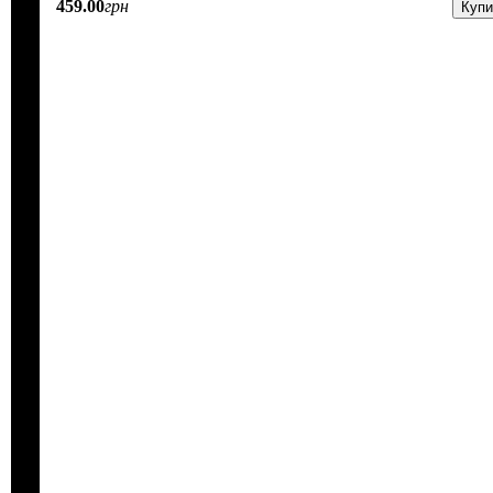
459
.
00
грн
Купи