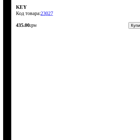
KEY
23027
435
.
00
грн
Купи