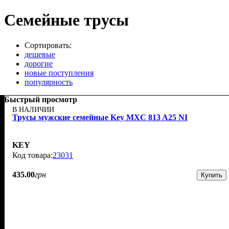
Семейные трусы
Сортировать:
дешевые
дорогие
новые поступления
популярность
Быстрый просмотр
В НАЛИЧИИ
Трусы мужские семейные Key MXC 813 A25 NI
KEY
23031
435
.
00
грн
Купить