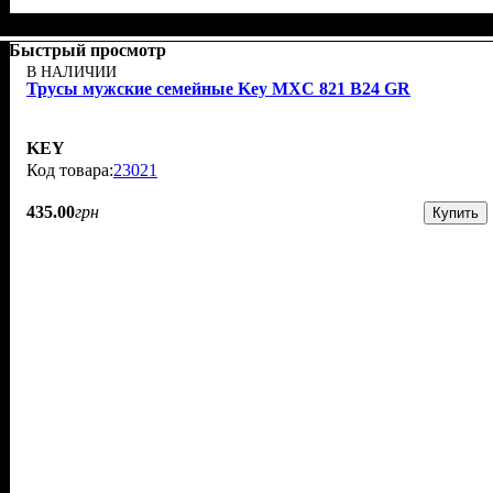
Быстрый просмотр
В НАЛИЧИИ
Трусы мужские семейные Key MXC 821 В24 GR
KEY
23021
435
.
00
грн
Купить