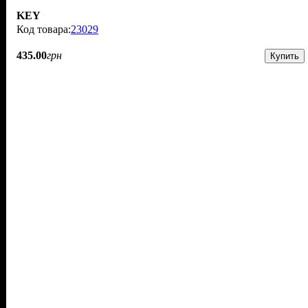
KEY
23029
435
.
00
грн
Купить