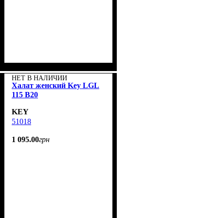
НЕТ В НАЛИЧИИ
Халат женский Key LGL
115 B20
KEY
51018
1 095
.
00
грн