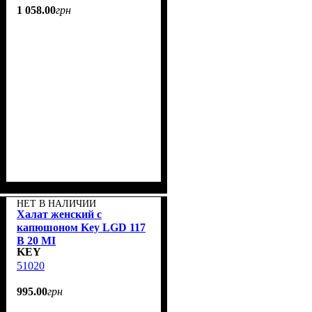
1 058
.
00
грн
НЕТ В НАЛИЧИИ
Халат женский с
капюшоном Key LGD 117
B 20 MI
KEY
51020
995
.
00
грн