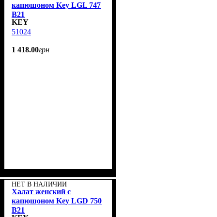
капюшоном Key LGL 747
B21
KEY
51024
1 418
.
00
грн
НЕТ В НАЛИЧИИ
Халат женский с
капюшоном Key LGD 750
B21