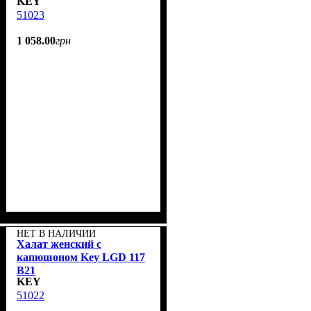
KEY
51023
1 058
.
00
грн
НЕТ В НАЛИЧИИ
Халат женский с
капюшоном Key LGD 117
B21
KEY
51022