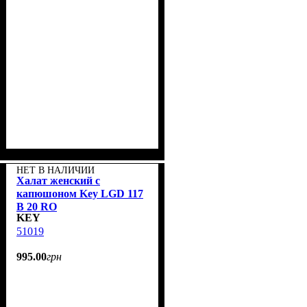
НЕТ В НАЛИЧИИ
Халат женский с
капюшоном Key LGD 117
B 20 RO
KEY
51019
995
.
00
грн