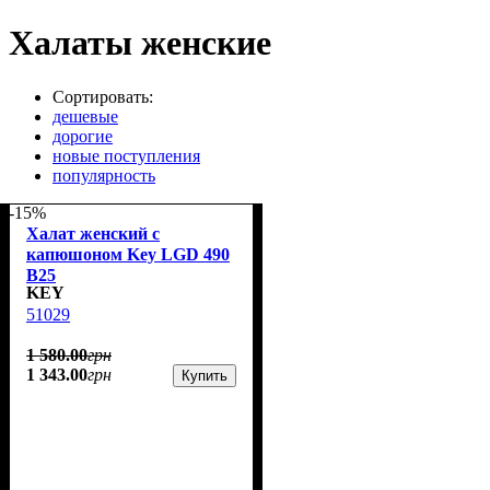
Халаты женские
Сортировать:
дешевые
дорогие
новые поступления
популярность
-15%
Халат женский с
капюшоном Key LGD 490
B25
KEY
51029
1 580
.
00
грн
1 343
.
00
грн
Купить