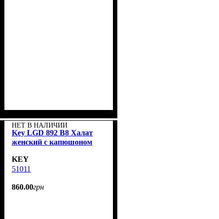
НЕТ В НАЛИЧИИ
Key LGD 892 B8 Халат
женский с капюшоном
KEY
51011
860
.
00
грн