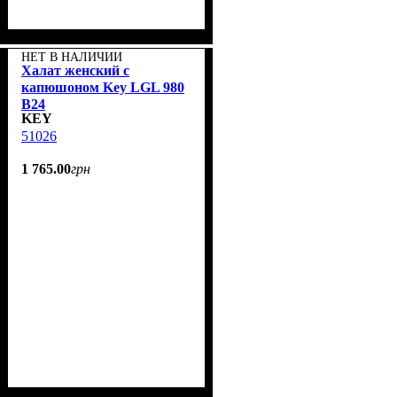
НЕТ В НАЛИЧИИ
Халат женский с
капюшоном Key LGL 980
B24
KEY
51026
1 765
.
00
грн