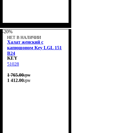
-20%
НЕТ В НАЛИЧИИ
Халат женский с
капюшоном Key LGL 151
B24
KEY
51028
1 765
.
00
грн
1 412
.
00
грн