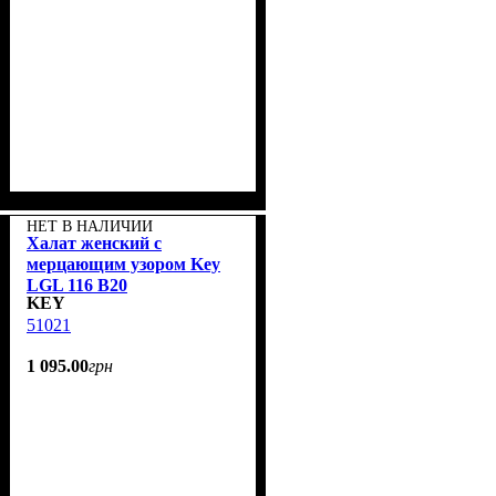
НЕТ В НАЛИЧИИ
Халат женский с
мерцающим узором Key
LGL 116 B20
KEY
51021
1 095
.
00
грн