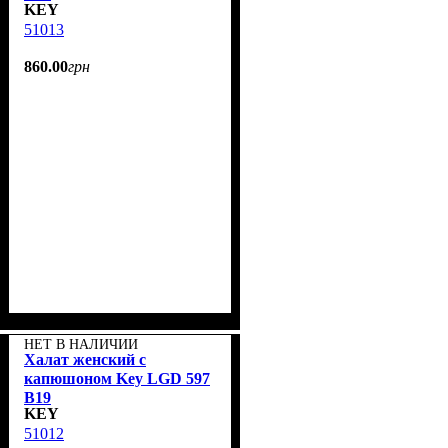
KEY
51013
860
.
00
грн
НЕТ В НАЛИЧИИ
Халат женский с
капюшоном Key LGD 597
B19
KEY
51012