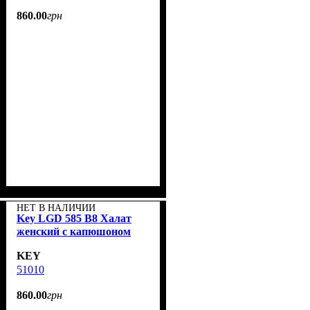
860
.
00
грн
НЕТ В НАЛИЧИИ
Key LGD 585 B8 Халат
женский с капюшоном
KEY
51010
860
.
00
грн