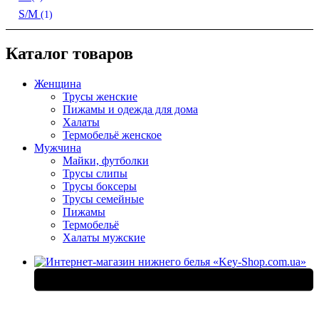
S/M
(1)
Каталог товаров
Женщина
Трусы женские
Пижамы и одежда для дома
Халаты
Термобельё женское
Мужчина
Майки, футболки
Трусы слипы
Трусы боксеры
Трусы семейные
Пижамы
Термобельё
Халаты мужские