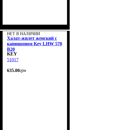
НЕТ В НАЛИЧИИ
Халат-жилет женский с
капюшоном Key LHW 570
B20
KEY
51017
635
.
00
грн