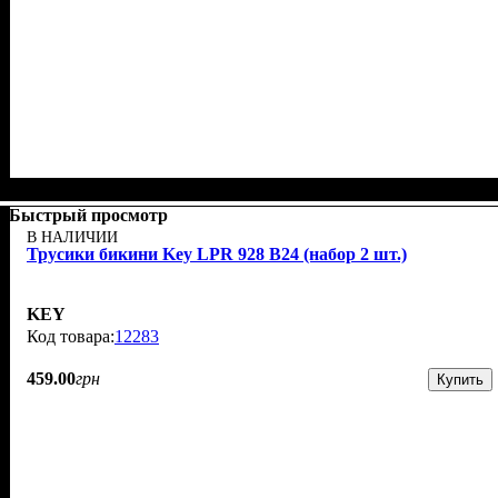
Быстрый просмотр
В НАЛИЧИИ
Трусики бикини Key LPR 928 В24 (набор 2 шт.)
KEY
12283
459
.
00
грн
Купить