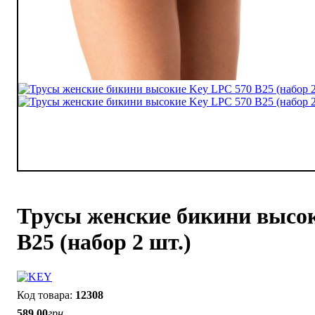
Трусы женские бикини высо
B25 (набор 2 шт.)
12308
589
.
00
грн