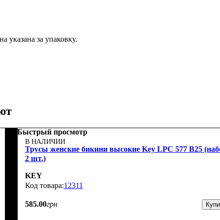
а указана за упаковку.
ют
Быстрый просмотр
В НАЛИЧИИ
Трусы женские бикини высокие Key LPC 577 B25 (наб
2 шт.)
KEY
12311
585
.
00
грн
Купи