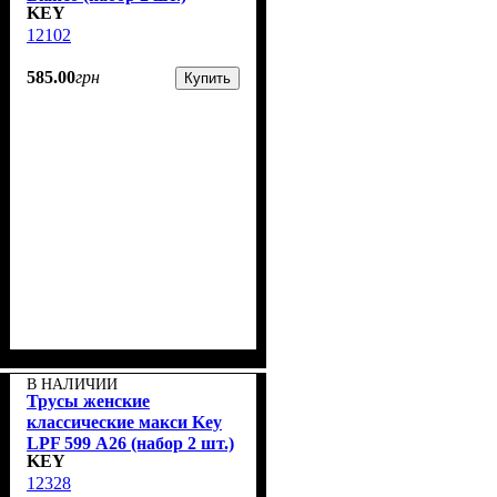
KEY
12102
585
.
00
грн
Купить
В НАЛИЧИИ
Трусы женские
классические макси Key
LPF 599 А26 (набор 2 шт.)
KEY
12328