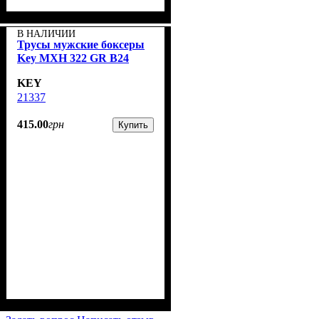
В НАЛИЧИИ
Трусы мужские боксеры
Key MXH 322 GR B24
KEY
21337
415
.
00
грн
Купить