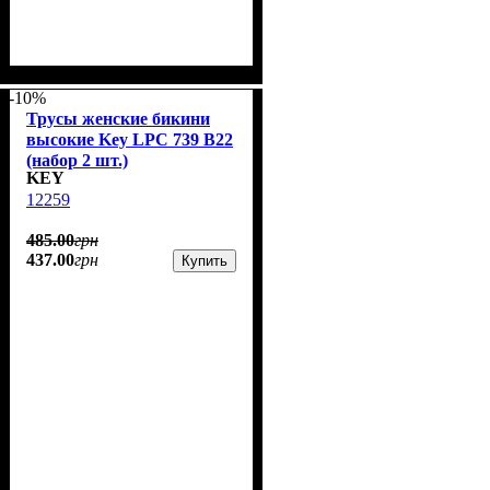
-10%
Трусы женские бикини
высокие Key LPC 739 B22
(набор 2 шт.)
KEY
12259
485
.
00
грн
437
.
00
грн
Купить