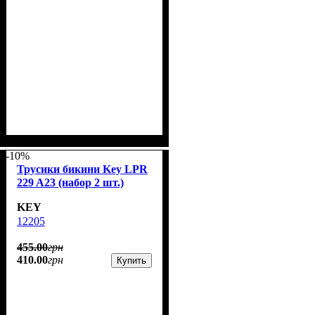
-10%
Трусики бикини Key LPR
229 A23 (набор 2 шт.)
KEY
12205
455
.
00
грн
410
.
00
грн
Купить