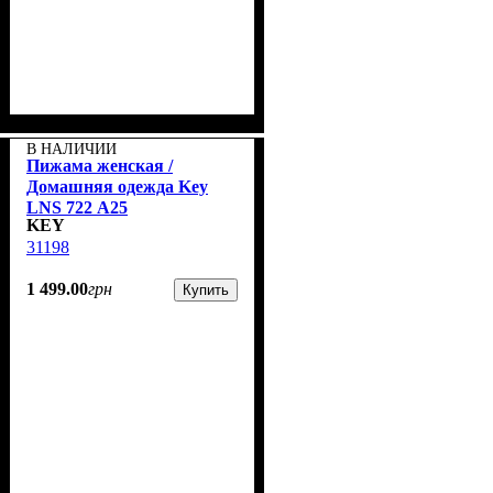
В НАЛИЧИИ
Пижама женская /
Домашняя одежда Key
LNS 722 А25
KEY
31198
1 499
.
00
грн
Купить