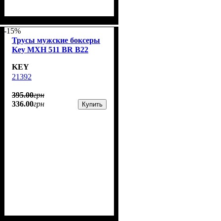
-15%
Трусы мужские боксеры
Key MXH 511 BR B22
KEY
21392
395
.
00
грн
336
.
00
грн
Купить