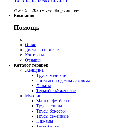
098 810-70-70
066 810-70-70
© 2015—2026 «Key-Shop.com.ua»
Компания
Помощь
О нас
Доставка и оплата
Контакты
Отзывы
Каталог товаров
Женщина
Трусы женские
Пижамы и одежда для дома
Халаты
Термобельё женское
Мужчина
Майки, футболки
Трусы слипы
Трусы боксеры
Трусы семейные
Пижамы
Термобельё