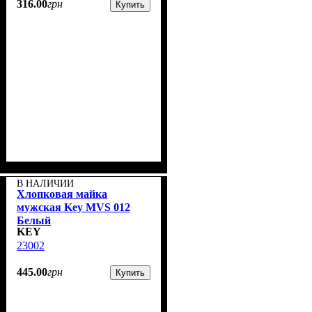
316
.
00
грн
Купить
В НАЛИЧИИ
Хлопковая майка
мужская Key MVS 012
Белый
KEY
23002
445
.
00
грн
Купить