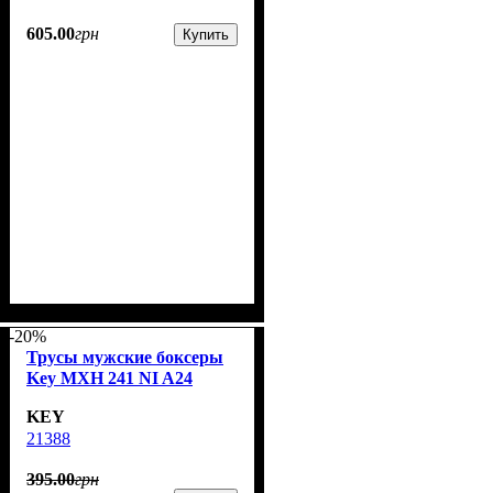
605
.
00
грн
Купить
-20%
Трусы мужские боксеры
Key MXH 241 NI A24
KEY
21388
395
.
00
грн