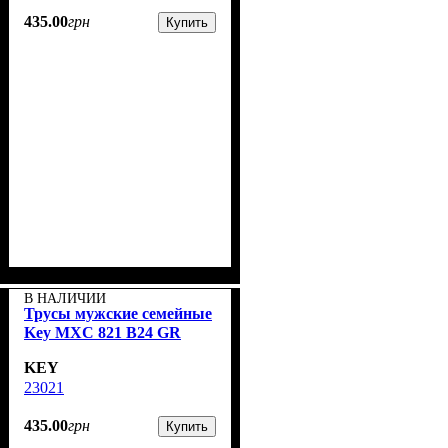
435
.
00
грн
Купить
В НАЛИЧИИ
Трусы мужские семейные
Key MXC 821 В24 GR
KEY
23021
435
.
00
грн
Купить