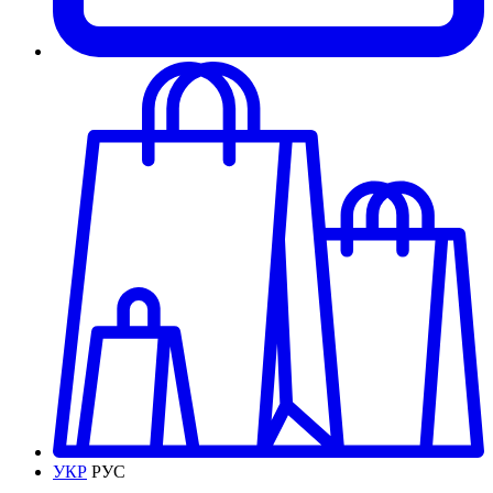
УКР
РУС