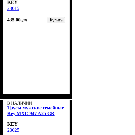
KEY
23015
435
.
00
грн
Купить
В НАЛИЧИИ
Трусы мужские семейные
Key MXC 947 A25 GR
KEY
23025