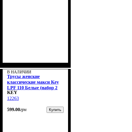
В НАЛИЧИИ
Трусы женские
классические макси Key
LPF 110 Белые (набор 2
KEY
шт.)
12263
599
.
00
грн
Купить