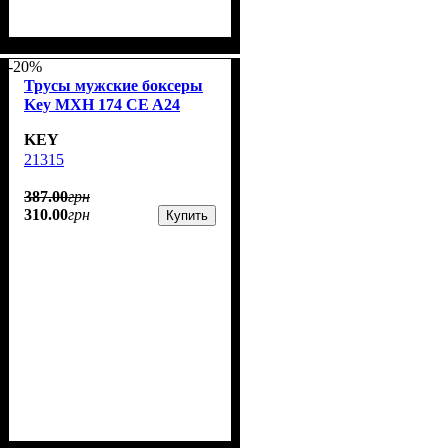
-20%
Трусы мужские боксеры
Key MXH 174 CE A24
KEY
21315
387
.
00
грн
310
.
00
грн
Купить