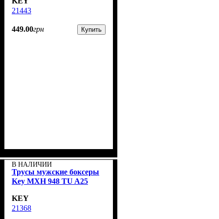
KEY
21443
449
.
00
грн
Купить
В НАЛИЧИИ
Трусы мужские боксеры
Key MXH 948 TU A25
KEY
21368