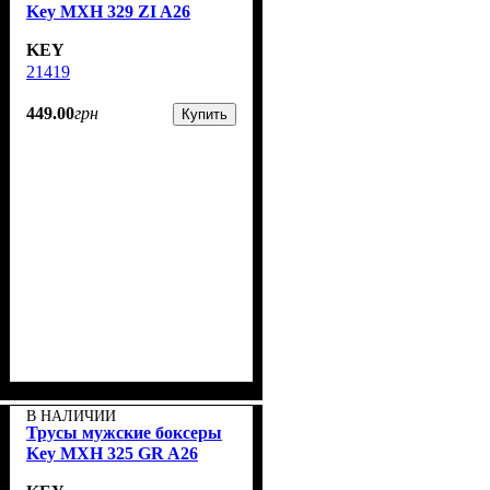
Key MXH 329 ZI A26
KEY
21419
449
.
00
грн
Купить
В НАЛИЧИИ
Трусы мужские боксеры
Key MXH 325 GR A26