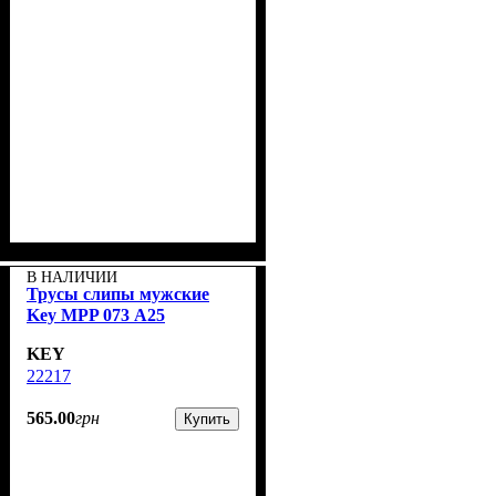
В НАЛИЧИИ
Трусы слипы мужские
Key MPP 073 А25
KEY
22217
565
.
00
грн
Купить