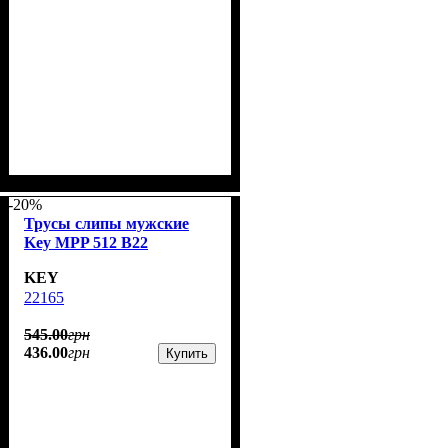
-20%
Трусы слипы мужские
Key MPP 512 B22
KEY
22165
545
.
00
грн
436
.
00
грн
Купить