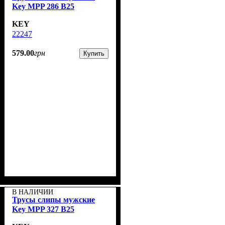
Key MPP 286 B25
KEY
22247
579
.
00
грн
Купить
В НАЛИЧИИ
Трусы слипы мужские
Key MPP 327 B25