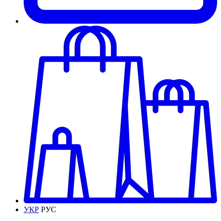
УКР
РУС