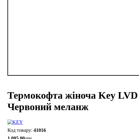
Термокофта жіноча Key LVD 
Червоний меланж
41016
1 095
.
00
грн