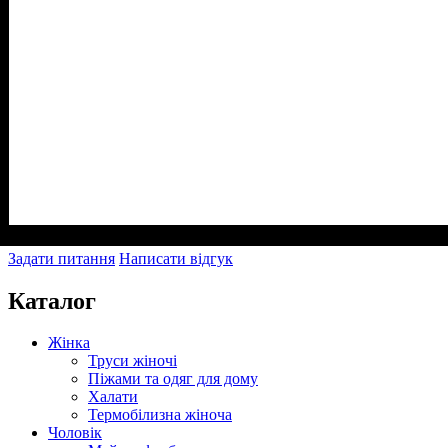
Задати питання
Написати відгук
Каталог
Жінка
Труси жіночі
Піжами та одяг для дому
Халати
Термобілизна жіноча
Чоловік