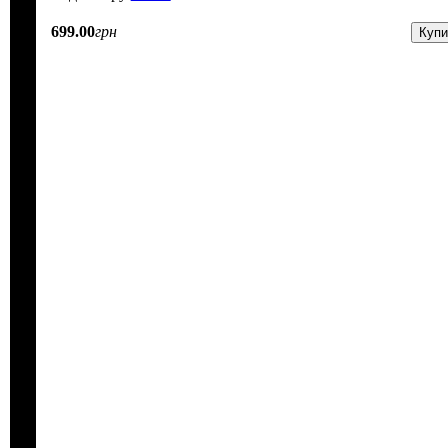
699
.
00
грн
Купи