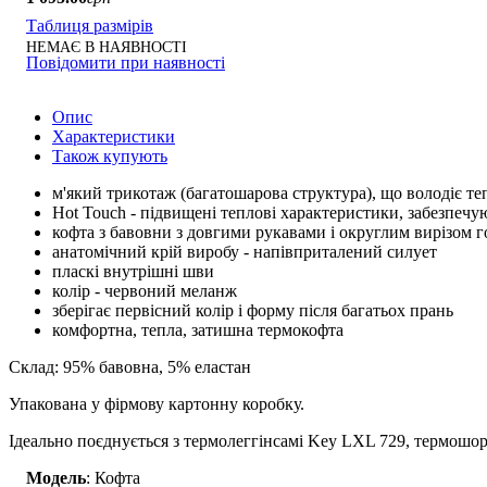
Таблиця размірів
НЕМАЄ В НАЯВНОСТІ
Повідомити при наявності
Опис
Характеристики
Також купують
м'який трикотаж (багатошарова структура), що володіє т
Hot Touch - підвищені теплові характеристики, забезпечую
кофта з бавовни з довгими рукавами і округлим вирізом 
анатомічний крій виробу - напівприталений силует
пласкі внутрішні шви
колір - червоний меланж
зберігає первісний колір і форму після багатьох прань
комфортна, тепла, затишна термокофта
Склад: 95% бавовна, 5% еластан
Упакована у фірмову картонну коробку.
Ідеально поєднується з термолеггінсамі Key LXL 729, термош
Модель
: Кофта