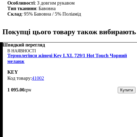
Особливості
: З довгим рукавом
Тип тканини
: Бавовна
Склад
: 95% Бавовна / 5% Поліамід
Покупці цього товару також вибирають
Швидкий перегляд
В НАЯВНОСТІ
Термолегінси жіночі Key LXL 729/1 Hot Touch Чорний
меланж
KEY
41002
1 095
.
00
грн
Купити