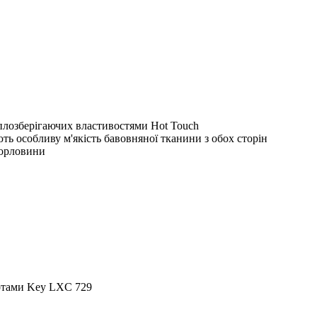
еплозберігаючих властивостями Hot Touch
ть особливу м'якість бавовняної тканини з обох сторін
горловини
ортами Key LXC 729