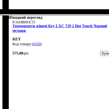
Швидкий перегляд
В НАЯВНОСТІ
Термошорти жіночі Key LXС 729 2 Hot Touch Чорний
меланж
KEY
41020
575
.
00
грн
Купи