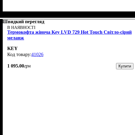
Швидкий перегляд
В НАЯВНОСТІ
Термокофта жіноча Key LVD 729 Hot Touch Світло-сірий
меланж
KEY
41026
1 095
.
00
грн
Купити