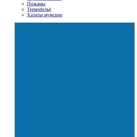
Пижамы
Термобельё
Халаты мужские