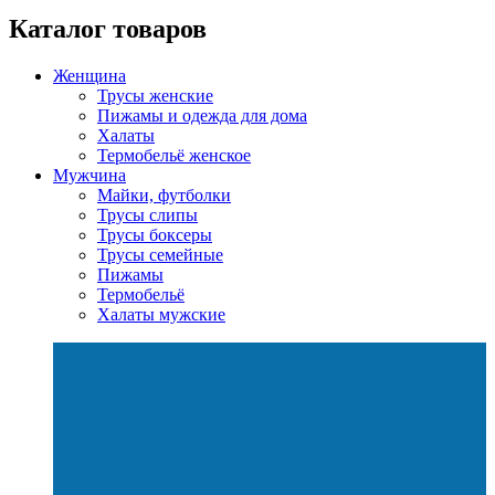
Каталог товаров
Женщина
Трусы женские
Пижамы и одежда для дома
Халаты
Термобельё женское
Мужчина
Майки, футболки
Трусы слипы
Трусы боксеры
Трусы семейные
Пижамы
Термобельё
Халаты мужские