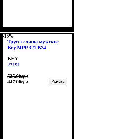
-15%
Трусы слипы мужские
Key MPP 321 B24
KEY
22191
525
.
00
грн
447
.
00
грн
Купить