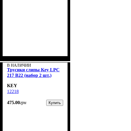
В НАЛИЧИИ
Трусики слипы Key LPC
217 B22 (набор 2 шт.)
KEY
12218
475
.
00
грн
Купить