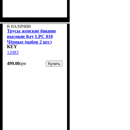
В НАЛИЧИИ
Трусы женские бикини
высокие Key LPC 010
Чёрные (набор 2 шт.)
KEY
12083
499
.
00
грн
Купить