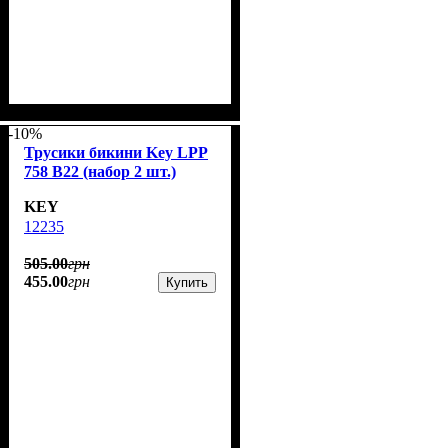
-10%
Трусики бикини Key LPP
758 B22 (набор 2 шт.)
KEY
12235
505
.
00
грн
455
.
00
грн
Купить