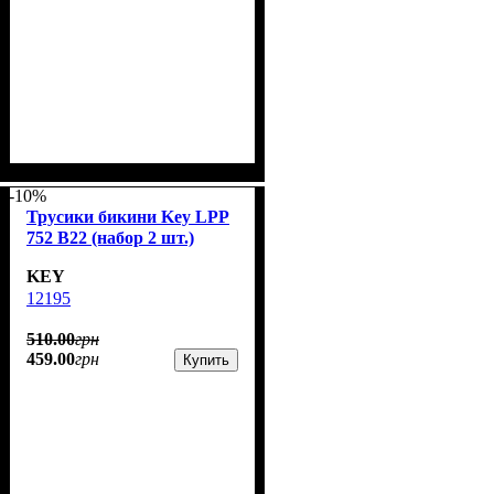
-10%
Трусики бикини Key LPP
752 B22 (набор 2 шт.)
KEY
12195
510
.
00
грн
459
.
00
грн
Купить