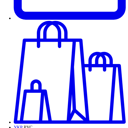
УКР
РУС