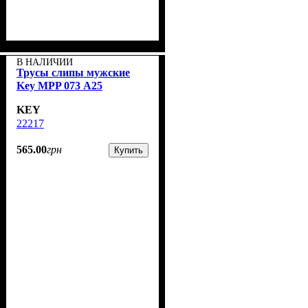
В НАЛИЧИИ
Трусы слипы мужские
Key MPP 073 А25
KEY
22217
565
.
00
грн
Купить