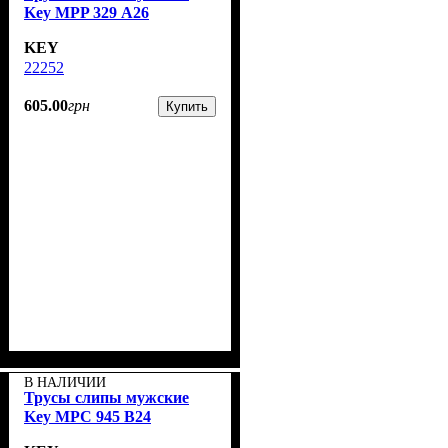
Key MPP 329 А26
KEY
22252
605
.
00
грн
Купить
В НАЛИЧИИ
Трусы слипы мужские
Key MPC 945 B24