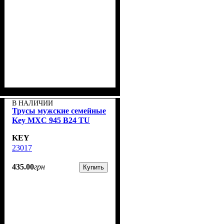
В НАЛИЧИИ
Трусы мужские семейные
Key MXC 945 В24 TU
KEY
23017
435
.
00
грн
Купить