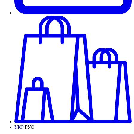
УКР
РУС