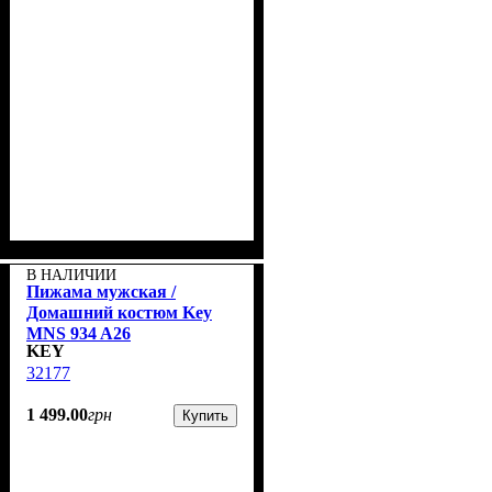
В НАЛИЧИИ
Пижама мужская /
Домашний костюм Key
MNS 934 A26
KEY
32177
1 499
.
00
грн
Купить