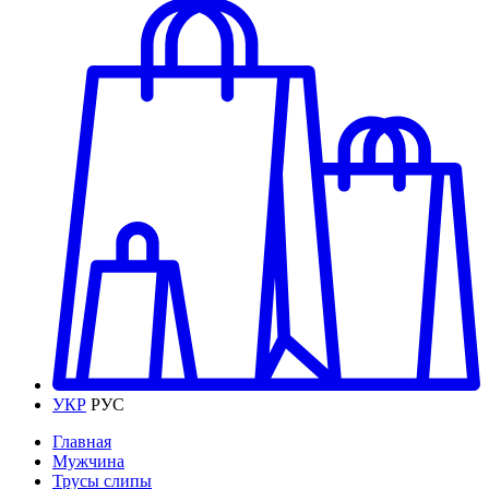
УКР
РУС
Главная
Мужчина
Трусы слипы