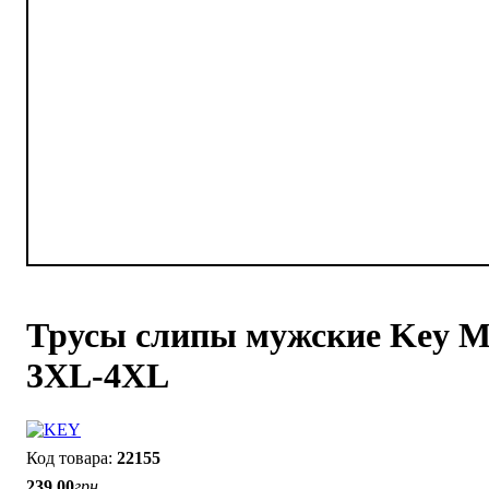
Трусы слипы мужские Key M
3XL-4XL
22155
239
.
00
грн