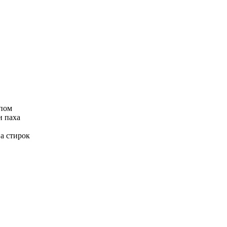
ипом
и паха
а стирок