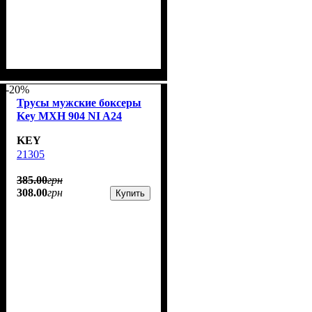
-20%
Трусы мужские боксеры
Key MXH 904 NI A24
KEY
21305
385
.
00
грн
308
.
00
грн
Купить