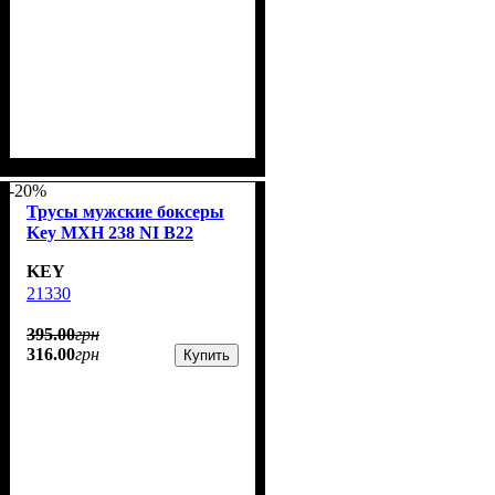
-20%
Трусы мужские боксеры
Key MXH 238 NI B22
KEY
21330
395
.
00
грн
316
.
00
грн
Купить