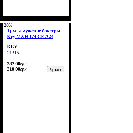
-20%
Трусы мужские боксеры
Key MXH 174 CE A24
KEY
21315
387
.
00
грн
310
.
00
грн
Купить