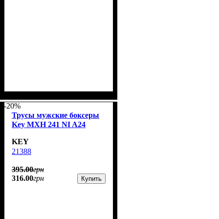
-20%
Трусы мужские боксеры
Key MXH 241 NI A24
KEY
21388
395
.
00
грн
316
.
00
грн
Купить