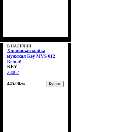
В НАЛИЧИИ
Хлопковая майка
мужская Key MVS 012
Белый
KEY
23002
445
.
00
грн
Купить