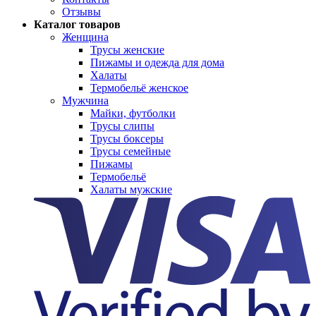
Отзывы
Каталог товаров
Женщина
Трусы женские
Пижамы и одежда для дома
Халаты
Термобельё женское
Мужчина
Майки, футболки
Трусы слипы
Трусы боксеры
Трусы семейные
Пижамы
Термобельё
Халаты мужские