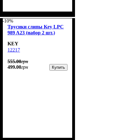
-10%
Трусики слипы Key LPC
989 A23 (набор 2 шт.)
KEY
12217
555
.
00
грн
499
.
00
грн
Купить