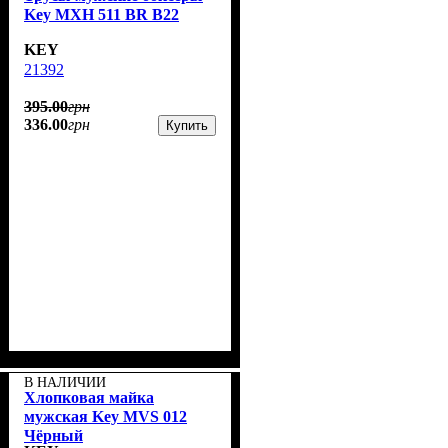
Key MXH 511 BR B22
KEY
21392
395
.
00
грн
336
.
00
грн
Купить
В НАЛИЧИИ
Хлопковая майка
мужская Key MVS 012
Чёрный