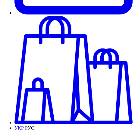
УКР
РУС