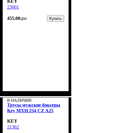
KEY
23001
455
.
00
грн
Купить
В НАЛИЧИИ
Трусы мужские боксеры
Key MXH 254 CZ A25
KEY
21362