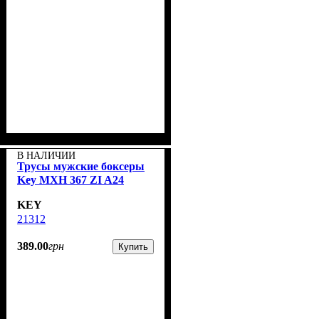
В НАЛИЧИИ
Трусы мужские боксеры
Key MXH 367 ZI A24
KEY
21312
389
.
00
грн
Купить