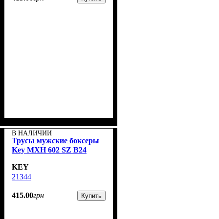
В НАЛИЧИИ
Трусы мужские боксеры
Key MXH 602 SZ B24
KEY
21344
415
.
00
грн
Купить