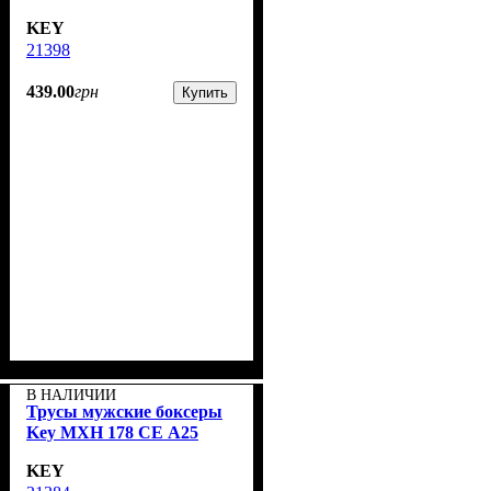
KEY
21398
439
.
00
грн
Купить
В НАЛИЧИИ
Трусы мужские боксеры
Key MXH 178 CE А25
KEY