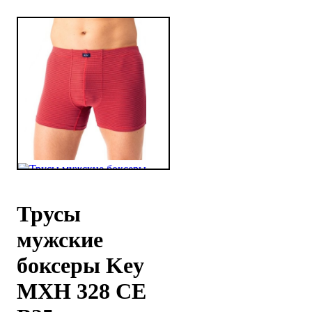
Трусы
мужские
боксеры Key
MXH 328 CE