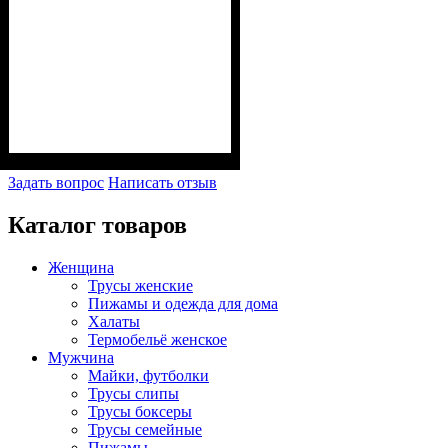
Задать вопрос
Написать отзыв
Каталог товаров
Женщина
Трусы женские
Пижамы и одежда для дома
Халаты
Термобельё женское
Мужчина
Майки, футболки
Трусы слипы
Трусы боксеры
Трусы семейные
Пижамы