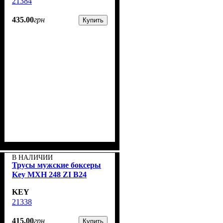
21384
435
.
00
грн
Купить
В НАЛИЧИИ
Трусы мужские боксеры
Key MXH 248 ZI B24
KEY
21338
415
.
00
грн
Купить