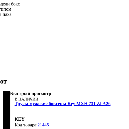
одели бокс
отипом
и паха
ют
Быстрый просмотр
В НАЛИЧИИ
Трусы мужские боксеры Key MXH 731 ZI A26
KEY
21445