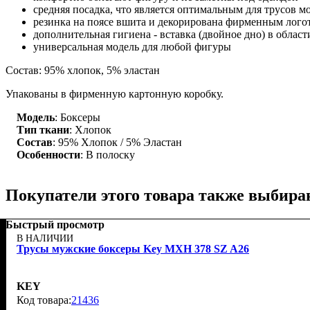
средняя посадка, что является оптимальным для трусов м
резинка на поясе вшита и декорирована фирменным лог
дополнительная гигиена - вставка (двойное дно) в област
универсальная модель для любой фигуры
Состав: 95% хлопок, 5% эластан
Упакованы в фирменную картонную коробку.
Модель
: Боксеры
Тип ткани
: Хлопок
Состав
: 95% Хлопок / 5% Эластан
Особенности
: В полоску
Покупатели этого товара также выбира
Быстрый просмотр
В НАЛИЧИИ
Трусы мужские боксеры Key MXH 378 SZ A26
KEY
21436