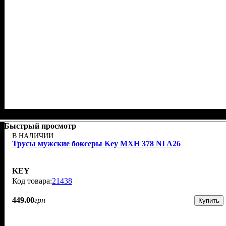
Быстрый просмотр
В НАЛИЧИИ
Трусы мужские боксеры Key MXH 378 NI A26
KEY
21438
449
.
00
грн
Купить