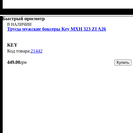
Быстрый просмотр
В НАЛИЧИИ
Трусы мужские боксеры Key MXH 323 ZI A26
KEY
21442
449
.
00
грн
Купить