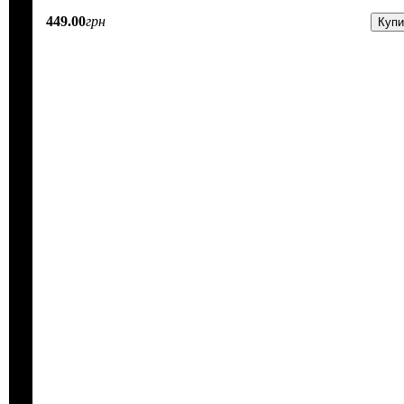
449
.
00
грн
Купи