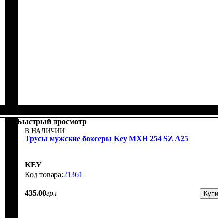
Быстрый просмотр
В НАЛИЧИИ
Трусы мужские боксеры Key MXH 254 SZ A25
KEY
21361
435
.
00
грн
Купи