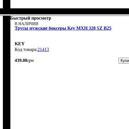
Быстрый просмотр
В НАЛИЧИИ
Трусы мужские боксеры Key MXH 328 SZ B25
KEY
21413
439
.
00
грн
Купи