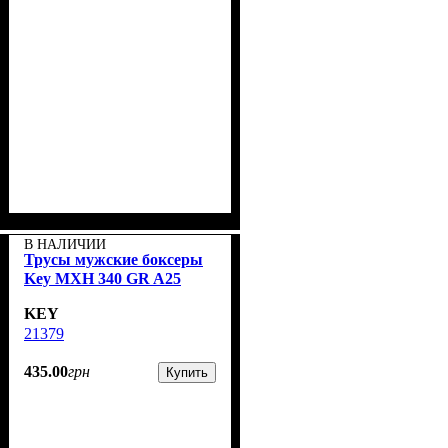
В НАЛИЧИИ
Трусы мужские боксеры
Key MXH 340 GR A25
KEY
21379
435
.
00
грн
Купить