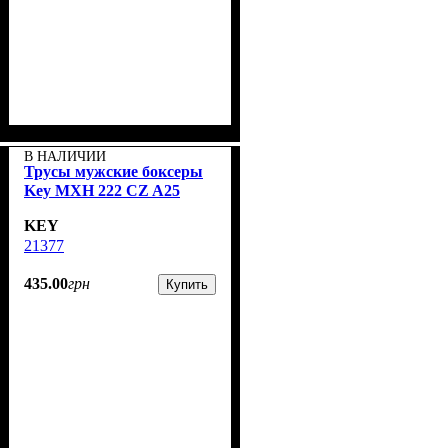
В НАЛИЧИИ
Трусы мужские боксеры
Key MXH 222 CZ A25
KEY
21377
435
.
00
грн
Купить