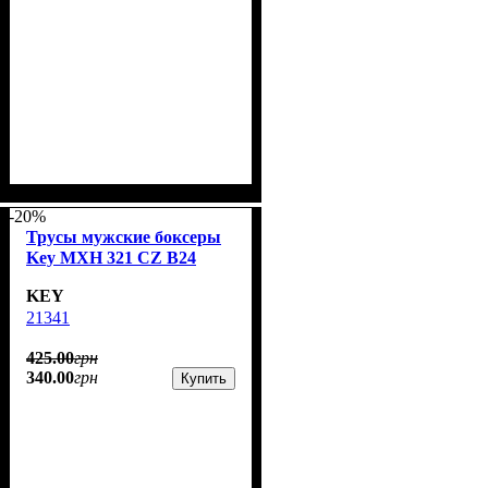
-20%
Трусы мужские боксеры
Key MXH 321 CZ B24
KEY
21341
425
.
00
грн
340
.
00
грн
Купить