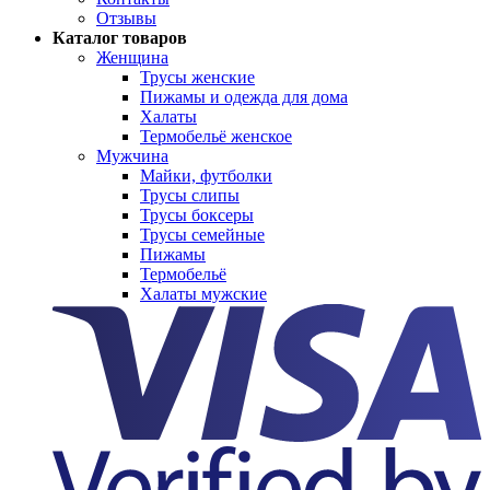
Отзывы
Каталог товаров
Женщина
Трусы женские
Пижамы и одежда для дома
Халаты
Термобельё женское
Мужчина
Майки, футболки
Трусы слипы
Трусы боксеры
Трусы семейные
Пижамы
Термобельё
Халаты мужские