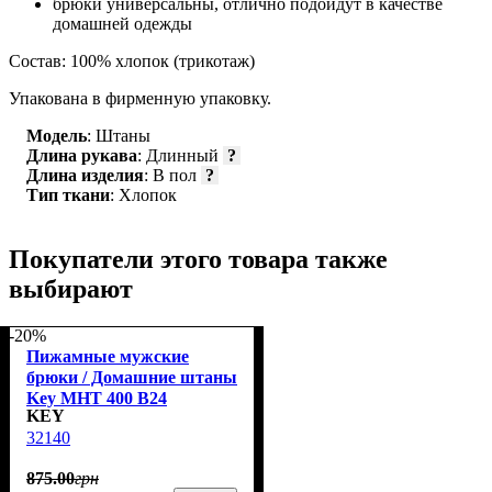
брюки универсальны, отлично подойдут в качестве
домашней одежды
Состав: 100% хлопок (трикотаж)
Упакована в фирменную упаковку.
Модель
: Штаны
Длина рукава
: Длинный
?
Длина изделия
: В пол
?
Тип ткани
: Хлопок
Покупатели этого товара также
выбирают
-20%
Пижамные мужские
брюки / Домашние штаны
Key MHT 400 B24
KEY
32140
875
.
00
грн