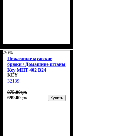
-20%
Пижамные мужские
брюки / Домашние штаны
Key MHT 402 B24
KEY
32139
875
.
00
грн
699
.
00
грн
Купить