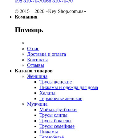
098 810-70-70
066 810-70-70
© 2015—2026 «Key-Shop.com.ua»
Компания
Помощь
О нас
Доставка и оплата
Контакты
Отзывы
Каталог товаров
Женщина
Трусы женские
Пижамы и одежда для дома
Халаты
Термобельё женское
Мужчина
Майки, футболки
Трусы слипы
Трусы боксеры
Трусы семейные
Пижамы
Термобельё