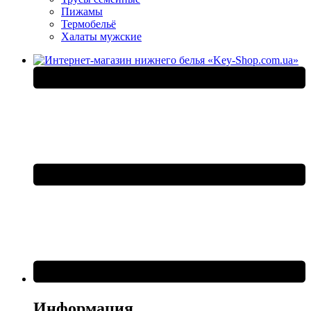
Пижамы
Термобельё
Халаты мужские
Информация