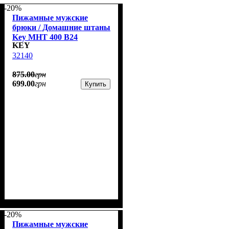
-20%
Пижамные мужские
брюки / Домашние штаны
Key MHT 400 B24
KEY
32140
875
.
00
грн
699
.
00
грн
Купить
-20%
Пижамные мужские