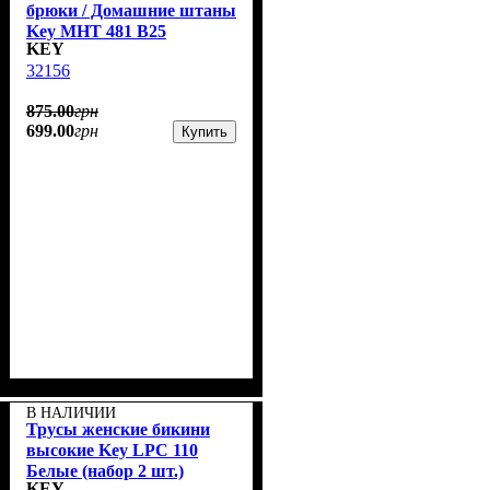
брюки / Домашние штаны
Key MHT 481 B25
KEY
32156
875
.
00
грн
699
.
00
грн
Купить
В НАЛИЧИИ
Трусы женские бикини
высокие Key LPC 110
Белые (набор 2 шт.)
KEY