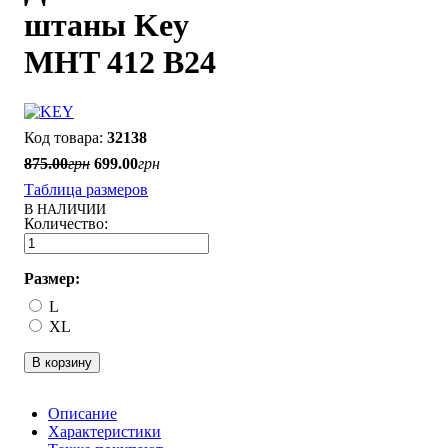
штаны Key
MHT 412 B24
32138
875
.
00
грн
699
.
00
грн
Таблица размеров
В НАЛИЧИИ
Размер:
L
XL
В корзину
Описание
Характеристики