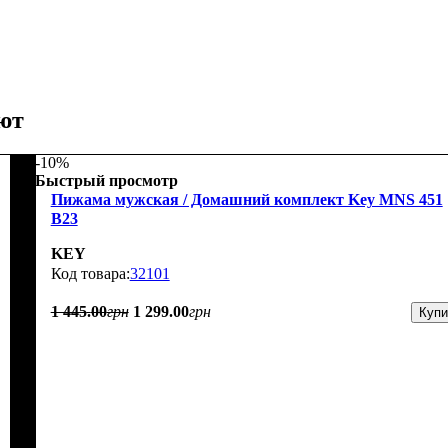
ют
-10%
Быстрый просмотр
Пижама мужская / Домашний комплект Key MNS 451
B23
KEY
32101
1 445
.
00
грн
1 299
.
00
грн
Купи