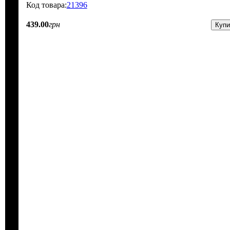
21396
439
.
00
грн
Купи