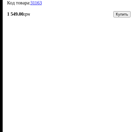
31163
1 549
.
00
грн
Купить