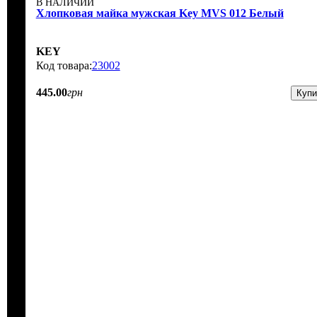
В НАЛИЧИИ
Хлопковая майка мужская Key MVS 012 Белый
KEY
23002
445
.
00
грн
Купи