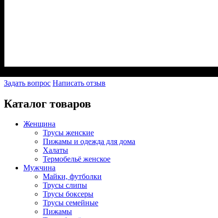
Задать вопрос
Написать отзыв
Каталог товаров
Женщина
Трусы женские
Пижамы и одежда для дома
Халаты
Термобельё женское
Мужчина
Майки, футболки
Трусы слипы
Трусы боксеры
Трусы семейные
Пижамы