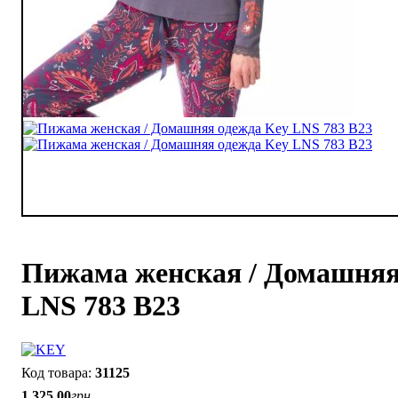
Пижама женская / Домашняя
LNS 783 B23
31125
1 325
.
00
грн