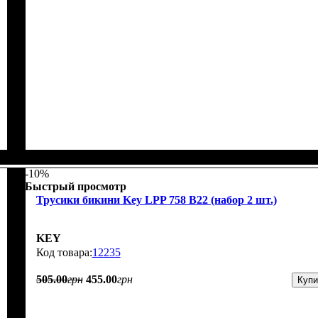
-10%
Быстрый просмотр
Трусики бикини Key LPP 758 B22 (набор 2 шт.)
KEY
12235
505
.
00
грн
455
.
00
грн
Купи