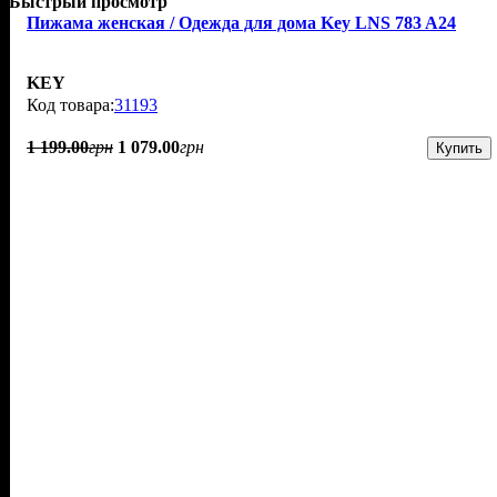
Быстрый просмотр
Пижама женская / Одежда для дома Key LNS 783 A24
KEY
31193
1 199
.
00
грн
1 079
.
00
грн
Купить