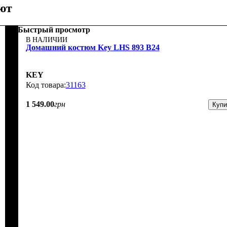
ют
Быстрый просмотр
В НАЛИЧИИ
Домашний костюм Key LHS 893 B24
KEY
31163
1 549
.
00
грн
Купи