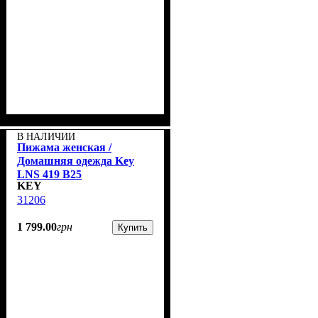
В НАЛИЧИИ
Пижама женская /
Домашняя одежда Key
LNS 419 B25
KEY
31206
1 799
.
00
грн
Купить