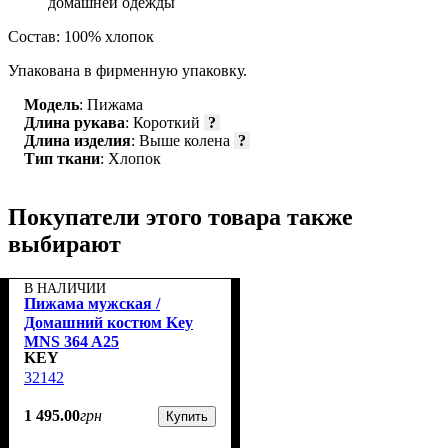
домашней одежды
Состав: 100% хлопок
Упакована в фирменную упаковку.
Модель
: Пижама
Длина рукава
: Короткий
?
Длина изделия
: Выше колена
?
Тип ткани
: Хлопок
Покупатели этого товара также
выбирают
В НАЛИЧИИ
Пижама мужская /
Домашний костюм Key
MNS 364 A25
KEY
32142
1 495
.
00
грн
Купить