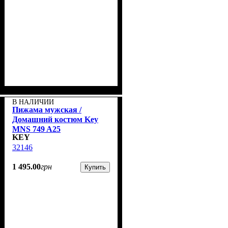
В НАЛИЧИИ
Пижама мужская /
Домашний костюм Key
MNS 749 A25
KEY
32146
1 495
.
00
грн
Купить