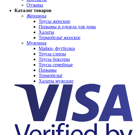
Отзывы
Каталог товаров
Женщина
Трусы женские
Пижамы и одежда для дома
Халаты
Термобельё женское
Мужчина
Майки, футболки
Трусы слипы
Трусы боксеры
Трусы семейные
Пижамы
Термобельё
Халаты мужские