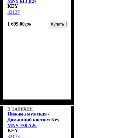
MNS 613 B24
KEY
32127
1 699
.
00
грн
Купить
В НАЛИЧИИ
Пижама мужская /
Домашний костюм Key
MNS 738 A26
KEY
32173