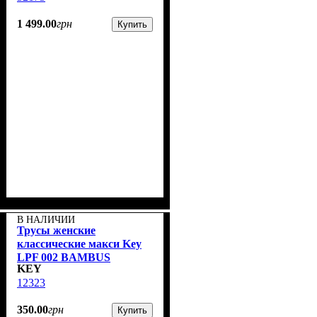
1 499
.
00
грн
Купить
В НАЛИЧИИ
Трусы женские
классические макси Key
LPF 002 BAMBUS
KEY
Бежевые ( 1 шт.)
12323
350
.
00
грн
Купить