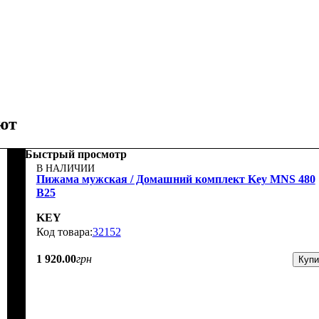
ют
Быстрый просмотр
В НАЛИЧИИ
Пижама мужская / Домашний комплект Key MNS 480
B25
KEY
32152
1 920
.
00
грн
Купи