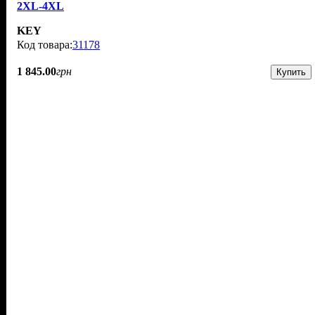
2XL-4XL
KEY
31178
1 845
.
00
грн
Купить