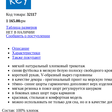
32117
1 165
.
00
грн
Таблица размеров
НЕТ В НАЛИЧИИ
Сообщить о поступлении
Описание
Характеристики
Также покупают
мягкий натуральный хлопковый трикотаж
синяя футболка в мелкую белую полоску свободного кро
короткий рукав, V-образный вырез горловины
в качестве декора - оригинальный принт на морскую тем
тёмно- синие шорты гармонично дополняют верх издели
мягкая резинка в поясе шорт регулируется шнурком
в боковых швах шорт пара карманов
красивая, стильная и комфортная модель
можно использовать не только для сна, но и в качестве 
Состав: 100% хлопок