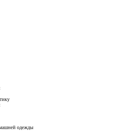
я
атику
я
домашней одежды