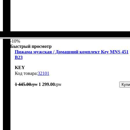
-10%
Быстрый просмотр
Пижама мужская / Домашний комплект Key MNS 451
B23
KEY
32101
1 445
.
00
грн
1 299
.
00
грн
Купи