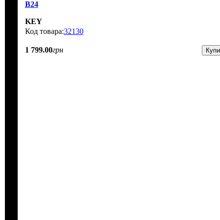
B24
KEY
32130
1 799
.
00
грн
Купи