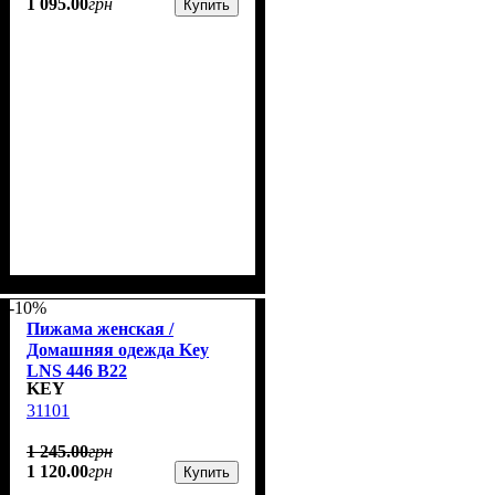
1 095
.
00
грн
Купить
-10%
Пижама женская /
Домашняя одежда Key
LNS 446 B22
KEY
31101
1 245
.
00
грн
1 120
.
00
грн
Купить