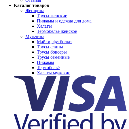
Отзывы
Каталог товаров
Женщина
Трусы женские
Пижамы и одежда для дома
Халаты
Термобельё женское
Мужчина
Майки, футболки
Трусы слипы
Трусы боксеры
Трусы семейные
Пижамы
Термобельё
Халаты мужские