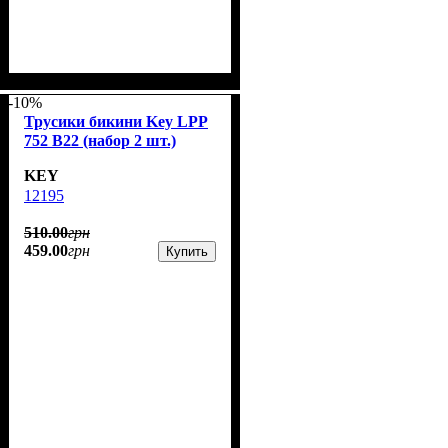
-10%
Трусики бикини Key LPP
752 B22 (набор 2 шт.)
KEY
12195
510
.
00
грн
459
.
00
грн
Купить