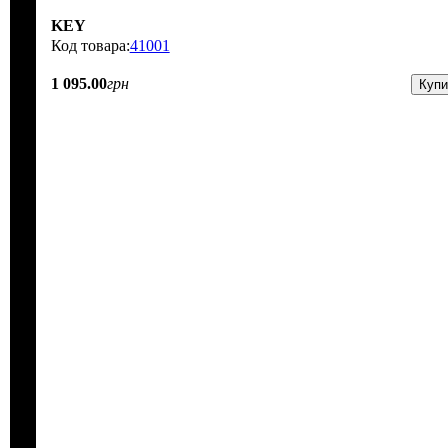
KEY
41001
1 095
.
00
грн
Купи