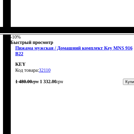
-10%
Быстрый просмотр
Пижама мужская / Домашний комплект Key MNS 916
B22
KEY
32110
1 480
.
00
грн
1 332
.
00
грн
Купи