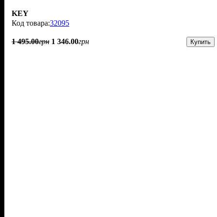
KEY
32095
1 495
.
00
грн
1 346
.
00
грн
Купить