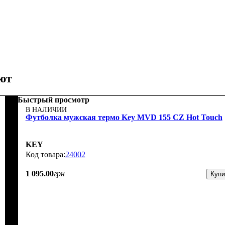
ют
Быстрый просмотр
В НАЛИЧИИ
Футболка мужская термо Key MVD 155 CZ Hot Touch
KEY
24002
1 095
.
00
грн
Купи