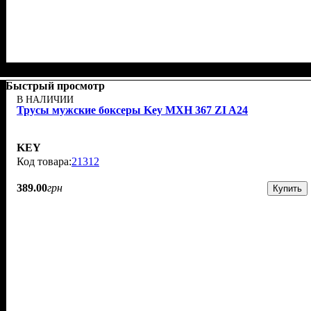
Быстрый просмотр
В НАЛИЧИИ
Трусы мужские боксеры Key MXH 367 ZI A24
KEY
21312
389
.
00
грн
Купить