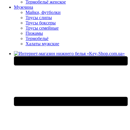
Термобельё женское
Мужчина
Майки, футболки
Трусы слипы
Трусы боксеры
Трусы семейные
Пижамы
Термобельё
Халаты мужские