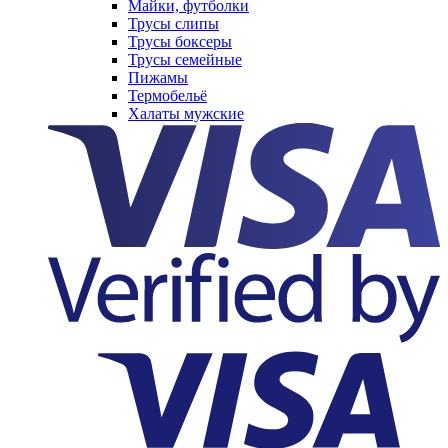
Майки, футболки
Трусы слипы
Трусы боксеры
Трусы семейные
Пижамы
Термобельё
Халаты мужские