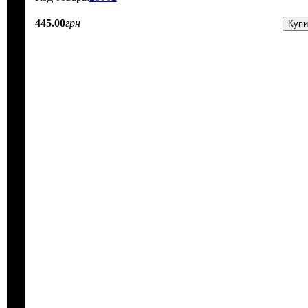
445
.
00
грн
Купи