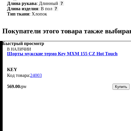
Длина рукава
: Длинный
?
Длина изделия
: В пол
?
Тип ткани
: Хлопок
Покупатели этого товара также выбира
Быстрый просмотр
В НАЛИЧИИ
Шорты мужские термо Key MXM 155 CZ Hot Touch
KEY
24003
569
.
00
грн
Купить