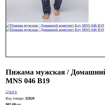
Пижама мужская / Домашний
MNS 046 B19
32020
985
.
00
грн