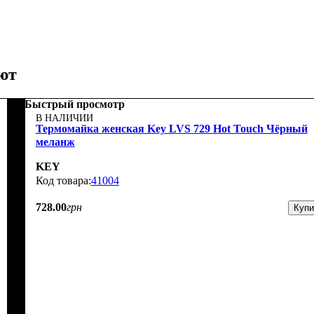
ют
Быстрый просмотр
В НАЛИЧИИ
Термомайка женская Key LVS 729 Hot Touch Чёрный
меланж
KEY
41004
728
.
00
грн
Купи