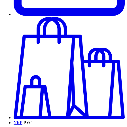
УКР
РУС