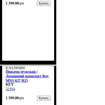
1 599
.
00
грн
Купить
В НАЛИЧИИ
Пижама мужская /
Домашний комплект Key
MNS 627 B25
KEY
32164
1 599
.
00
грн
Купить