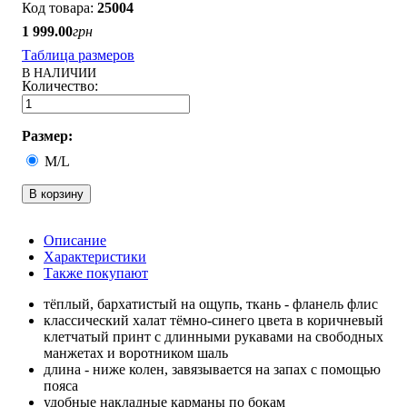
25004
1 999
.
00
грн
Таблица размеров
В НАЛИЧИИ
Размер:
M/L
В корзину
Описание
Характеристики
Также покупают
тёплый, бархатистый на ощупь, ткань - фланель флис
классический халат тёмно-синего цвета в коричневый
клетчатый принт с длинными рукавами на свободных
манжетах и воротником шаль
длина - ниже колен, завязывается на запах с помощью
пояса
удобные накладные карманы по бокам