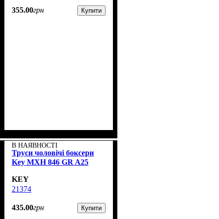
355
.
00
грн
Купити
В НАЯВНОСТІ
Труси чоловічі боксери
Key MXH 846 GR A25
KEY
21374
435
.
00
грн
Купити