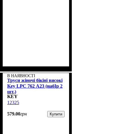
В НАЯВНОСТІ
Труси жіночі бікіні високі
Key LPC 762 А23 (набІр 2
шт.)
KEY
12325
579
.
00
грн
Купити