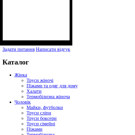
Задати питання
Написати відгук
Каталог
Жінка
Труси жіночі
Піжами та одяг для дому
Халати
Термобілизна жіноча
Чоловік
Майки, футболки
Труси сліпи
Труси боксери
Труси сімейні
Піжами
Термобілизна