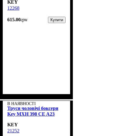
KEY
12268
615
.
00
грн
Купити
В НАЯВНОСТІ
Труси чоловічі боксери
Key MXH 398 CE A23
KEY
21252