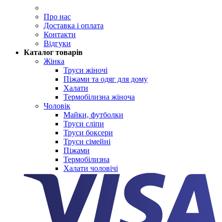
Про нас
Доставка і оплата
Контакти
Відгуки
Каталог товарів
Жінка
Труси жіночі
Піжами та одяг для дому
Халати
Термобілизна жіноча
Чоловік
Майки, футболки
Труси сліпи
Труси боксери
Труси сімейні
Піжами
Термобілизна
Халати чоловічі