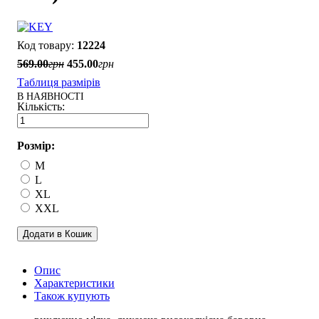
12224
569
.
00
грн
455
.
00
грн
Таблиця размірів
В НАЯВНОСТІ
Розмір:
M
L
XL
XXL
Додати в Кошик
Опис
Характеристики
Також купують