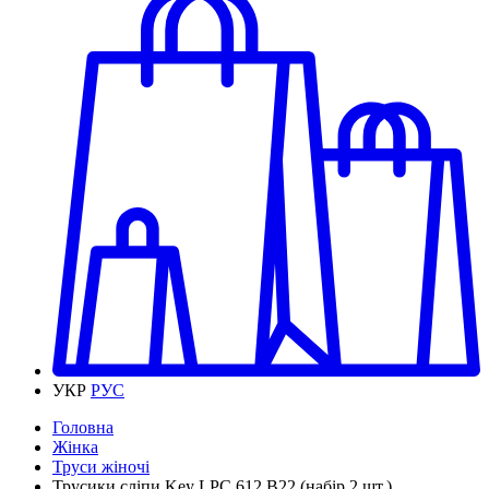
УКР
РУС
Головна
Жінка
Труси жіночі
Трусики сліпи Key LPC 612 B22 (набір 2 шт.)