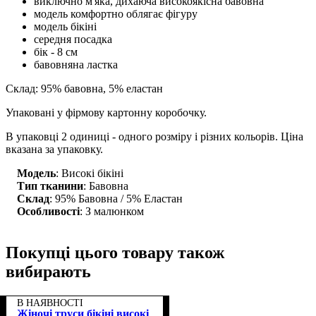
виключно м'яка, дихаюча високоякісна бавовна
модель комфортно облягає фігуру
модель бікіні
середня посадка
бік - 8 см
бавовняна ластка
Склад: 95% бавовна, 5% еластан
Упаковані у фірмову картонну коробочку.
В упаковці 2 одиниці - одного розміру і різних кольорів. Ціна
вказана за упаковку.
Модель
: Високі бікіні
Тип тканини
: Бавовна
Склад
: 95% Бавовна / 5% Еластан
Особливості
: З малюнком
Покупці цього товару також
вибирають
В НАЯВНОСТІ
Жіночі труси бікіні високі