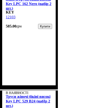
Key LPC 162 Nero (набір 2
шт.)
KEY
12103
585
.
00
грн
Купити
В НАЯВНОСТІ
Труси жіночі бікіні високі
Key LPC 529 B24 (набІр 2
шт.)