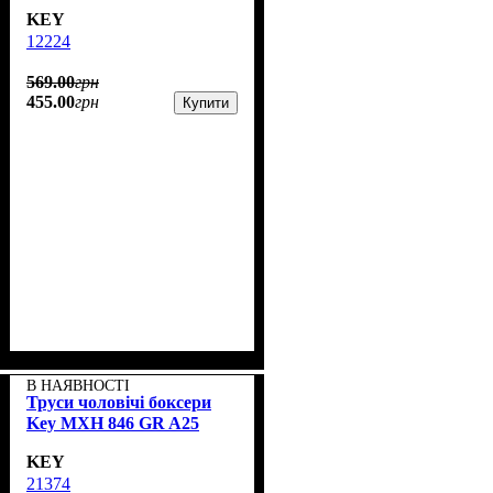
KEY
12224
569
.
00
грн
455
.
00
грн
Купити
В НАЯВНОСТІ
Труси чоловічі боксери
Key MXH 846 GR A25
KEY
21374