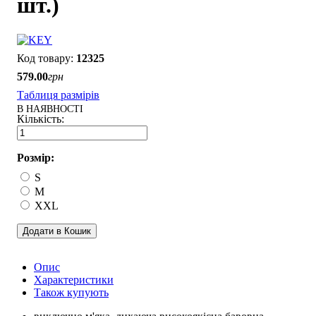
шт.)
12325
579
.
00
грн
Таблиця размірів
В НАЯВНОСТІ
Розмір:
S
M
XXL
Додати в Кошик
Опис
Характеристики
Також купують