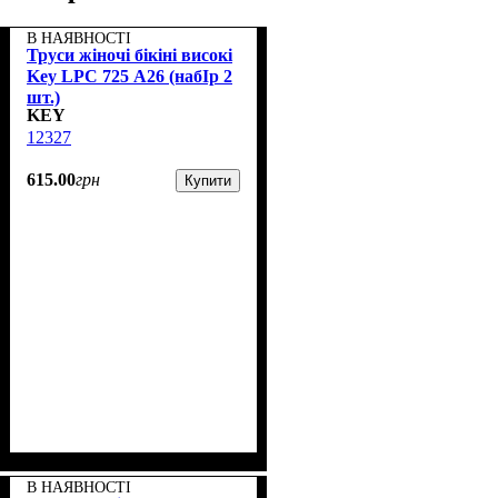
В НАЯВНОСТІ
Труси жіночі бікіні високі
Key LPC 725 А26 (набІр 2
шт.)
KEY
12327
615
.
00
грн
Купити
В НАЯВНОСТІ