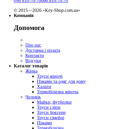
098 810-70-70
066 810-70-70
© 2015—2026 «Key-Shop.com.ua»
Компанія
Допомога
Про нас
Доставка і оплата
Контакти
Відгуки
Каталог товарів
Жінка
Труси жіночі
Піжами та одяг для дому
Халати
Термобілизна жіноча
Чоловік
Майки, футболки
Труси сліпи
Труси боксери
Труси сімейні
Піжами
Термобілизна