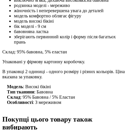
виключно м'яка, дихаюча високоякісна бавовна
родзинка моделі - мереживо
жіночність і неперевершена увага до деталей
модель комфортно облягає фігуру
модель високі бікіні
бік моделі - 9 см
бавовняна ластка
зберігають первинний колір і форму після багатьох
прань
Склад: 95% бавовна, 5% еластан
Упаковані у фірмову картонну коробочку.
В упаковці 2 одиниці - одного розміру і різних кольорів. Ціна
вказана за упаковку.
Модель
: Високі бікіні
Тип тканини
: Бавовна
Склад
: 95% Бавовна / 5% Еластан
Особливості
: З мереживом
Покупці цього товару також
вибирають