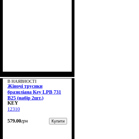
В НАЯВНОСТІ
Жіночі трусики
бразиліана Key LPB 731
B25 (набір 2шт.)
KEY
12310
579
.
00
грн
Купити