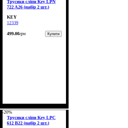
Трусики сліпи Key LPN
722 A26 (набір 2 шт.)
KEY
12339
499
.
00
грн
Купити
-20%
Трусики сліпи Key LPC
612 B22 (набір 2 шт.)