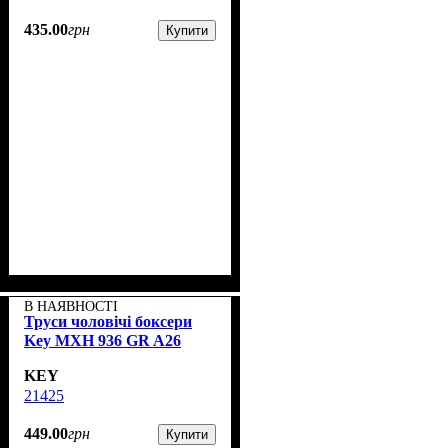
435
.
00
грн
Купити
В НАЯВНОСТІ
Труси чоловічі боксери
Key MXH 936 GR A26
KEY
21425
449
.
00
грн
Купити