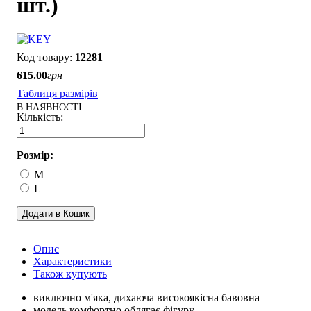
шт.)
12281
615
.
00
грн
Таблиця размірів
В НАЯВНОСТІ
Розмір:
M
L
Додати в Кошик
Опис
Характеристики
Також купують
виключно м'яка, дихаюча високоякісна бавовна
модель комфортно облягає фігуру