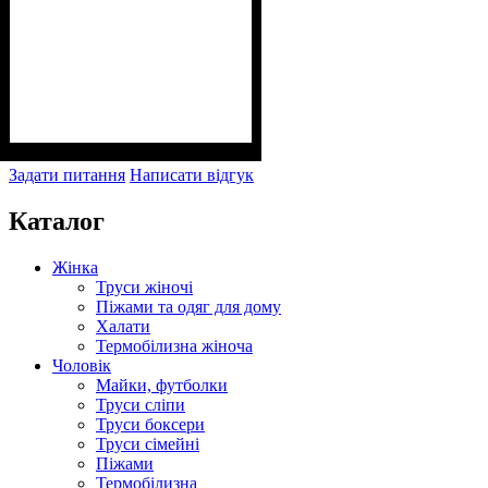
Задати питання
Написати відгук
Каталог
Жінка
Труси жіночі
Піжами та одяг для дому
Халати
Термобілизна жіноча
Чоловік
Майки, футболки
Труси сліпи
Труси боксери
Труси сімейні
Піжами
Термобілизна