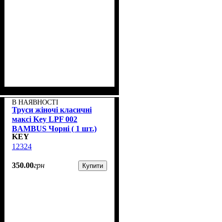
В НАЯВНОСТІ
Труси жіночі класичні
максі Key LPF 002
BAMBUS Чорні ( 1 шт.)
KEY
12324
350
.
00
грн
Купити