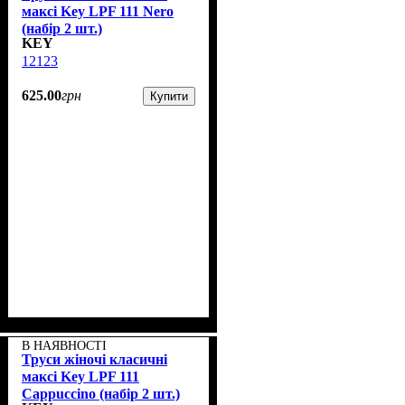
максі Key LPF 111 Nero
(набір 2 шт.)
KEY
12123
625
.
00
грн
Купити
В НАЯВНОСТІ
Труси жіночі класичні
максі Key LPF 111
Cappuccino (набір 2 шт.)