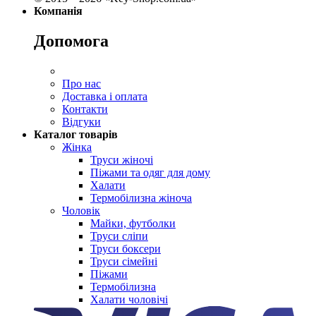
Компанія
Допомога
Про нас
Доставка і оплата
Контакти
Відгуки
Каталог товарів
Жінка
Труси жіночі
Піжами та одяг для дому
Халати
Термобілизна жіноча
Чоловік
Майки, футболки
Труси сліпи
Труси боксери
Труси сімейні
Піжами
Термобілизна
Халати чоловічі