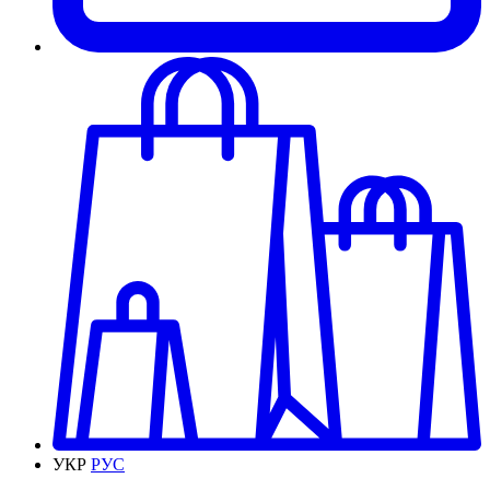
УКР
РУС