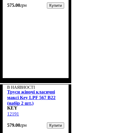
575
.
00
грн
Купити
В НАЯВНОСТІ
Труси жіночі класичні
максі Key LPF 567 B22
(набір 2 шт.)
KEY
12191
579
.
00
грн
Купити