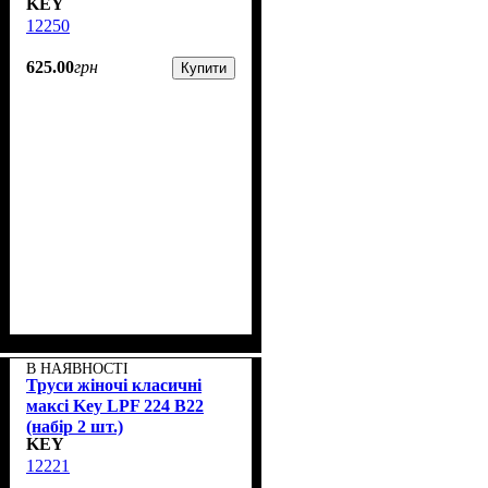
KEY
12250
625
.
00
грн
Купити
В НАЯВНОСТІ
Труси жіночі класичні
максі Key LPF 224 B22
(набір 2 шт.)
KEY
12221