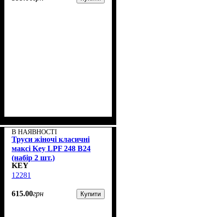
В НАЯВНОСТІ
Труси жіночі класичні
максі Key LPF 248 B24
(набір 2 шт.)
KEY
12281
615
.
00
грн
Купити