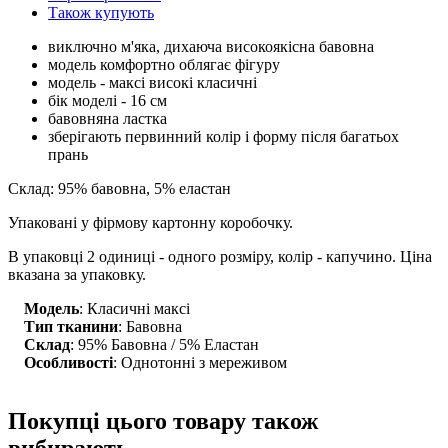
Також купують
виключно м'яка, дихаюча високоякісна бавовна
модель комфортно облягає фігуру
модель - максі високі класичні
бік моделі - 16 см
бавовняна ластка
зберігають первинний колір і форму після багатьох
прань
Склад: 95% бавовна, 5% еластан
Упаковані у фірмову картонну коробочку.
В упаковці 2 одиниці - одного розміру, колір - капучино. Ціна
вказана за упаковку.
Модель
: Класичні максі
Тип тканини
: Бавовна
Склад
: 95% Бавовна / 5% Еластан
Особливості
: Однотонні з мереживом
Покупці цього товару також
вибирають