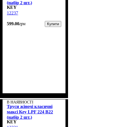
(набір 2 шт.)
KEY
12237
599
.
00
грн
Купити
В НАЯВНОСТІ
Труси жіночі класичні
максі Key LPF 224 B22
(набір 2 шт.)
KEY