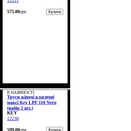
12221
575
.
00
грн
Купити
В НАЯВНОСТІ
Труси жіночі класичні
максі Key LPF 110 Nero
(набір 2 шт.)
KEY
12238
599
.
00
грн
Купити