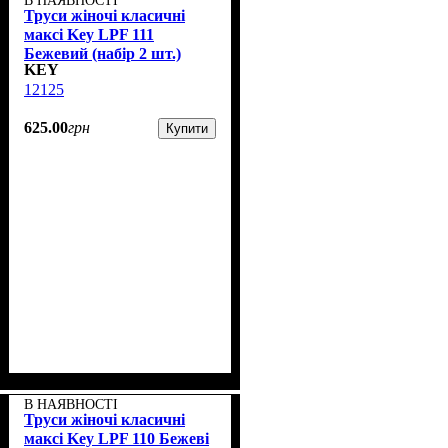
В НАЯВНОСТІ
Труси жіночі класичні
максі Key LPF 111
Бежевий (набір 2 шт.)
KEY
12125
625
.
00
грн
Купити
В НАЯВНОСТІ
Труси жіночі класичні
максі Key LPF 110 Бежеві