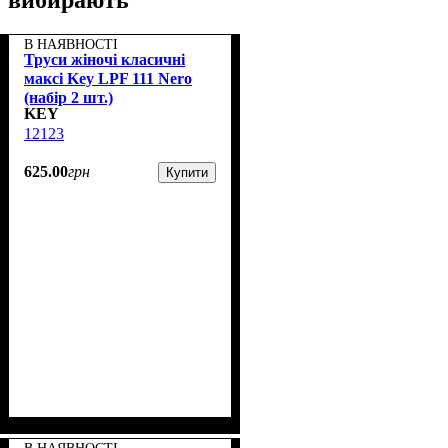
В НАЯВНОСТІ
Труси жіночі класичні
максі Key LPF 111 Nero
(набір 2 шт.)
KEY
12123
625
.
00
грн
Купити