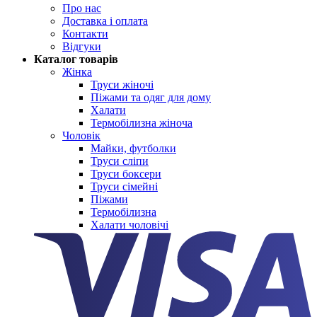
Про нас
Доставка і оплата
Контакти
Відгуки
Каталог товарів
Жінка
Труси жіночі
Піжами та одяг для дому
Халати
Термобілизна жіноча
Чоловік
Майки, футболки
Труси сліпи
Труси боксери
Труси сімейні
Піжами
Термобілизна
Халати чоловічі