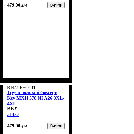
479
.
00
грн
Купити
В НАЯВНОСТІ
Труси чоловічі боксери
Key MXH 378 NI A26 3XL-
4XL
KEY
21437
479
.
00
грн
Купити