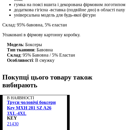
гумка на поясі вшита і декорована фірмовим логотипом
додаткова гігієна -вставка (подвійне дно) в області паху
універсальна модель для будь-якої фігури
Склад: 95% бавовна, 5% еластан
Упаковані в фірмову картонну коробку.
Модель
: Боксеры
Тип тканини
: Бавовна
Склад
: 95% Бавовна / 5% Еластан
Особливості
: В смужку
Покупці цього товару також
вибирають
В НАЯВНОСТІ
Труси чоловічі боксери
Key MXH 281 SZ A26
3XL-4XL
KEY
21430