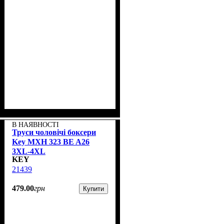
В НАЯВНОСТІ
Труси чоловічі боксери
Key MXH 323 BE A26
3XL-4XL
KEY
21439
479
.
00
грн
Купити