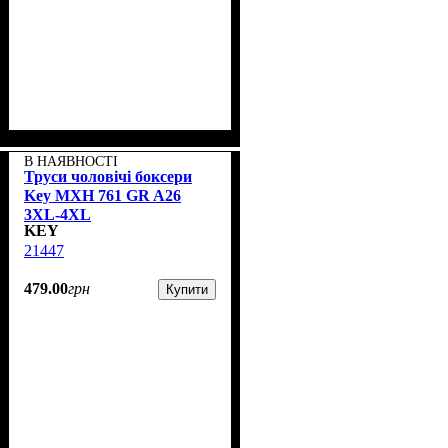
В НАЯВНОСТІ
Труси чоловічі боксери
Key MXH 761 GR A26
3XL-4XL
KEY
21447
479
.
00
грн
Купити