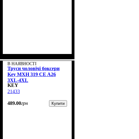
В НАЯВНОСТІ
Труси чоловічі боксери
Key MXH 319 CE A26
3XL-4XL
KEY
21433
489
.
00
грн
Купити