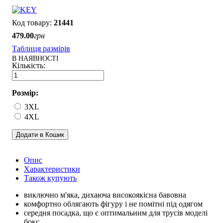
21441
479
.
00
грн
Таблиця размірів
В НАЯВНОСТІ
Розмір:
3XL
4XL
Додати в Кошик
Опис
Характеристики
Також купують
виключно м'яка, дихаюча високоякісна бавовна
комфортно облягають фігуру і не помітні під одягом
середня посадка, що є оптимальним для трусів моделі
бокс