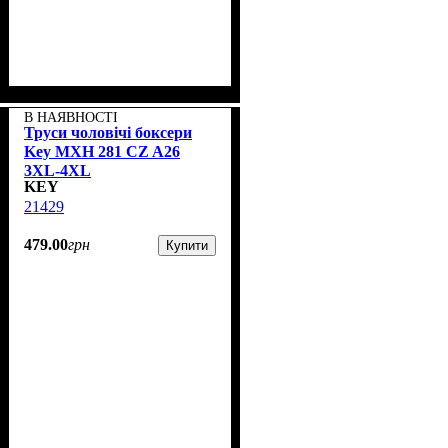
В НАЯВНОСТІ
Труси чоловічі боксери
Key MXH 281 CZ A26
3XL-4XL
KEY
21429
479
.
00
грн
Купити