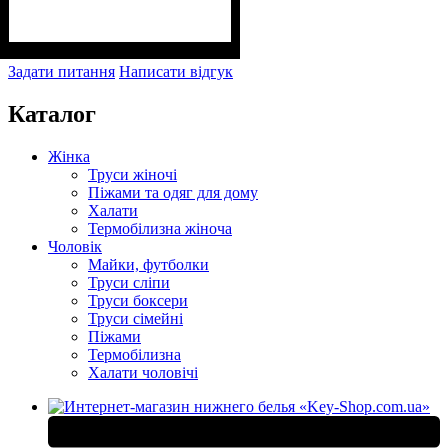
Задати питання
Написати відгук
Каталог
Жінка
Труси жіночі
Піжами та одяг для дому
Халати
Термобілизна жіноча
Чоловік
Майки, футболки
Труси сліпи
Труси боксери
Труси сімейні
Піжами
Термобілизна
Халати чоловічі